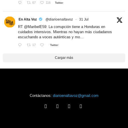
67
116
Twitter
En Alta Voz
@diarioenaltavoz
·
31 Jul
RT
@MaribelE59
: La corrupción tiene a Honduras en
cuidados intensivos. Mientras no hayan más ciudadanos
escuchando a voces auténticas y mo…
17
Twitter
Cargar más
Contáctanos:
diarioenaltavoz@gmail.com