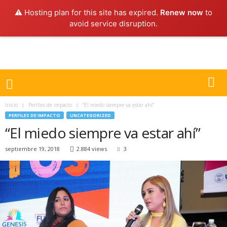
⚠️ Hosting plan for this site has expired.
Renew now
to
avoid service disruption.
Inicio
Perfiles de impacto
“El miedo siempre va estar ahí”
PERFILES DE IMPACTO
UNCATEGORIZED
“El miedo siempre va estar ahí”
septiembre 19, 2018
2.884 views
3