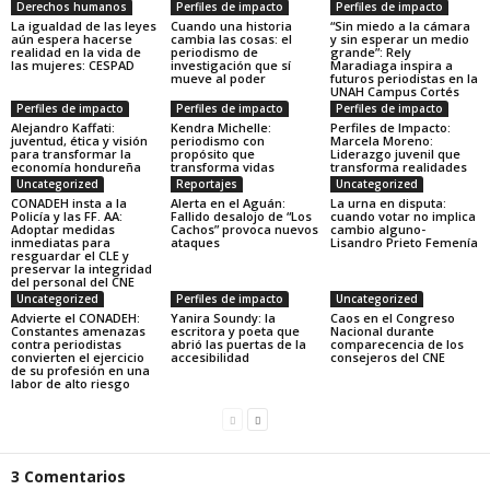
Derechos humanos
Perfiles de impacto
Perfiles de impacto
La igualdad de las leyes
Cuando una historia
“Sin miedo a la cámara
aún espera hacerse
cambia las cosas: el
y sin esperar un medio
realidad en la vida de
periodismo de
grande”: Rely
las mujeres: CESPAD
investigación que sí
Maradiaga inspira a
mueve al poder
futuros periodistas en la
UNAH Campus Cortés
Perfiles de impacto
Perfiles de impacto
Perfiles de impacto
Alejandro Kaffati:
Kendra Michelle:
Perfiles de Impacto:
juventud, ética y visión
periodismo con
Marcela Moreno:
para transformar la
propósito que
Liderazgo juvenil que
economía hondureña
transforma vidas
transforma realidades
Uncategorized
Reportajes
Uncategorized
CONADEH insta a la
Alerta en el Aguán:
La urna en disputa:
Policía y las FF. AA:
Fallido desalojo de “Los
cuando votar no implica
Adoptar medidas
Cachos” provoca nuevos
cambio alguno-
inmediatas para
ataques
Lisandro Prieto Femenía
resguardar el CLE y
preservar la integridad
del personal del CNE
Uncategorized
Perfiles de impacto
Uncategorized
Advierte el CONADEH:
Yanira Soundy: la
Caos en el Congreso
Constantes amenazas
escritora y poeta que
Nacional durante
contra periodistas
abrió las puertas de la
comparecencia de los
convierten el ejercicio
accesibilidad
consejeros del CNE
de su profesión en una
labor de alto riesgo
3 Comentarios