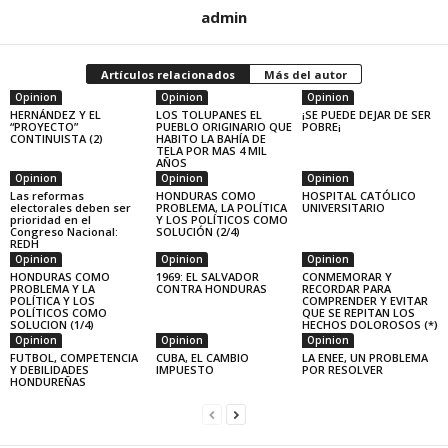
admin
Artículos relacionados
Más del autor
Opinion
Opinion
Opinion
HERNÁNDEZ Y EL
LOS TOLUPANES EL
¡SE PUEDE DEJAR DE SER
“PROYECTO”
PUEBLO ORIGINARIO QUE
POBRE¡
CONTINUISTA (2)
HABITO LA BAHÍA DE
TELA POR MAS 4 MIL
AÑOS
Opinion
Opinion
Opinion
Las reformas
HONDURAS COMO
HOSPITAL CATÓLICO
electorales deben ser
PROBLEMA, LA POLÍTICA
UNIVERSITARIO
prioridad en el
Y LOS POLÍTICOS COMO
Congreso Nacional:
SOLUCIÓN (2/4)
REDH
Opinion
Opinion
Opinion
HONDURAS COMO
1969: EL SALVADOR
CONMEMORAR Y
PROBLEMA Y LA
CONTRA HONDURAS
RECORDAR PARA
POLÍTICA Y LOS
COMPRENDER Y EVITAR
POLÍTICOS COMO
QUE SE REPITAN LOS
SOLUCION (1/4)
HECHOS DOLOROSOS (*)
Opinion
Opinion
Opinion
FUTBOL, COMPETENCIA
CUBA, EL CAMBIO
LA ENEE, UN PROBLEMA
Y DEBILIDADES
IMPUESTO
POR RESOLVER
HONDUREÑAS