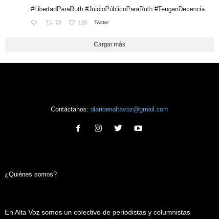
#LibertadParaRuth
#JuicioPúblicoParaRuth
#TenganDecencia
78
128
Twitter
Cargar más
Contáctanos:
diarioenaltavoz@gmail.com
¿Quiénes somos?
En Alta Voz somos un colectivo de periodistas y columnistas