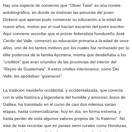
Hay una especie de consenso que “Oliver Twist” es una novela
autobiográfica, en donde se insinúan las penurias del joven
Dickens que apenas pudo comenzar su educación a la edad de
nueve años, motivo por el cual hacían escarnio del joven escritor.
Aquí conviene recordar que el prócer federalista hondureño José
Cecilio del Valle, comenzó su educación primaria a la edad de once
años, uno de los tantos motivos por los cuales fue rechazado por la
élite poderosa de la familia Aycinena, misma que desdeñaba a los
“criollitos” que eran oriundos de las provincias del interior del
“Reyno de Guatemala”. A estos criollos interioranos, como Del
Valle, les apodaban “guanacos”.
La tradición navideña occidental, y occidentalizada, que conecta
con la vida histórica y legendaria del humilde y amoroso Jesús de
Galilea, ha transitado en el curso de casi dos milenios varias
etapas, hasta comercializarse, hoy en día, en forma extrema, y
hasta perder de vista algunos valores propios de “lo fraterno”. No
está de más recordar que en países semi-rurales como Honduras,