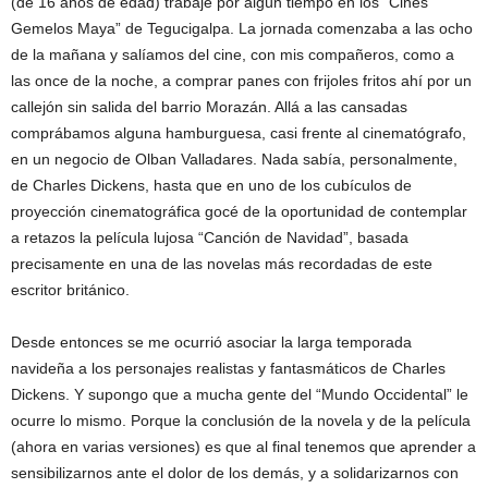
(de 16 años de edad) trabajé por algún tiempo en los “Cines
Gemelos Maya” de Tegucigalpa. La jornada comenzaba a las ocho
de la mañana y salíamos del cine, con mis compañeros, como a
las once de la noche, a comprar panes con frijoles fritos ahí por un
callejón sin salida del barrio Morazán. Allá a las cansadas
comprábamos alguna hamburguesa, casi frente al cinematógrafo,
en un negocio de Olban Valladares. Nada sabía, personalmente,
de Charles Dickens, hasta que en uno de los cubículos de
proyección cinematográfica gocé de la oportunidad de contemplar
a retazos la película lujosa “Canción de Navidad”, basada
precisamente en una de las novelas más recordadas de este
escritor británico.
Desde entonces se me ocurrió asociar la larga temporada
navideña a los personajes realistas y fantasmáticos de Charles
Dickens. Y supongo que a mucha gente del “Mundo Occidental” le
ocurre lo mismo. Porque la conclusión de la novela y de la película
(ahora en varias versiones) es que al final tenemos que aprender a
sensibilizarnos ante el dolor de los demás, y a solidarizarnos con