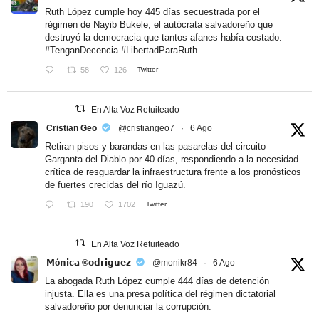
Ruth López cumple hoy 445 días secuestrada por el
régimen de Nayib Bukele, el autócrata salvadoreño que
destruyó la democracia que tantos afanes había costado.
#TenganDecencia
#LibertadParaRuth
58
126
Twitter
En Alta Voz Retuiteado
Cristian Geo
@cristiangeo7
·
6 Ago
Retiran pisos y barandas en las pasarelas del circuito
Garganta del Diablo por 40 días, respondiendo a la necesidad
crítica de resguardar la infraestructura frente a los pronósticos
de fuertes crecidas del río Iguazú.
190
1702
Twitter
En Alta Voz Retuiteado
𝗠ó𝗻𝗶𝗰𝗮 ®𝗼𝗱𝗿𝗶𝗴𝘂𝗲𝘇
@monikr84
·
6 Ago
La abogada Ruth López cumple 444 días de detención
injusta. Ella es una presa política del régimen dictatorial
salvadoreño por denunciar la corrupción.