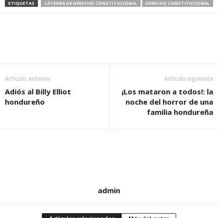
ETIQUETAS
CÁTEDRA DE DERECHO CONSTITUCIONAL
DERECHO CONSTITUCIONAL
Artículo anterior
Artículo siguiente
Adiós al Billy Elliot
¡Los mataron a todos!: la
hondureño
noche del horror de una
familia hondureña
admin