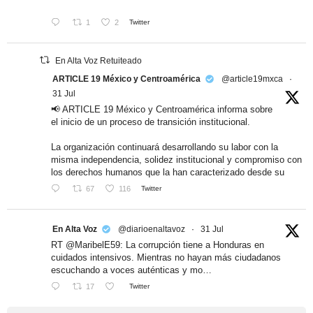
1
2
Twitter
En Alta Voz Retuiteado
ARTICLE 19 México y Centroamérica
@article19mxca
·
31 Jul
📢 ARTICLE 19 México y Centroamérica informa sobre
el inicio de un proceso de transición institucional.
La organización continuará desarrollando su labor con la
misma independencia, solidez institucional y compromiso con
los derechos humanos que la han caracterizado desde su
67
116
Twitter
En Alta Voz
@diarioenaltavoz
·
31 Jul
RT @MaribelE59: La corrupción tiene a Honduras en
cuidados intensivos. Mientras no hayan más ciudadanos
escuchando a voces auténticas y mo…
17
Twitter