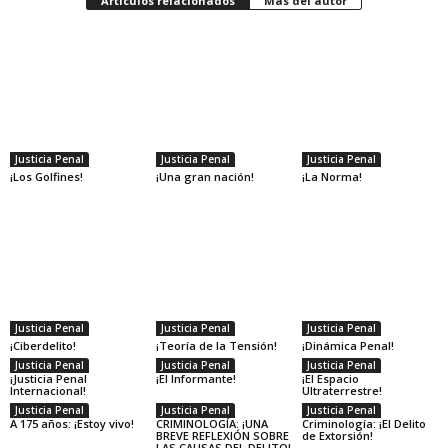
Artículos relacionados
Más del autor
Justicia Penal
Justicia Penal
Justicia Penal
¡Los Golfines!
¡Una gran nación!
¡La Norma!
Justicia Penal
Justicia Penal
Justicia Penal
¡Ciberdelito!
¡Teoría de la Tensión!
¡Dinámica Penal!
Justicia Penal
Justicia Penal
Justicia Penal
¡Justicia Penal
¡El Informante!
¡El Espacio
Internacional!
Ultraterrestre!
Justicia Penal
Justicia Penal
Justicia Penal
A 175 años: ¡Estoy vivo!
CRIMINOLOGÍA: ¡UNA
Criminología: ¡El Delito
BREVE REFLEXIÓN SOBRE
de Extorsión!
LAS CAUSAS DEL DELITO!