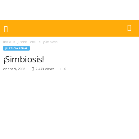
Inicio
Justicia Penal
¡Simbiosis!
JUSTICIA PENAL
¡Simbiosis!
enero 9, 2018
2.473 views
0