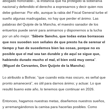
abogado honorable–, la instancia que ha protegido la soberanía
nacional y defendido el derecho a expresarnos y decir quien nos
debe gobernar. Por ello, aunque la rabia del Fiscal General turbe el
sueño algunas madrugadas, no hay que perder el ánimo. Las
palabras del Quijote de la Mancha, el maestro sanador de los
entuertos puede servir para animarnos y disponernos a la lucha
por un año mejor. “
Sábete Sancho, que todas estas borrascas
que nos suceden son señales de que presto ha de serenar el
tiempo y han de sucedernos bien las cosas, porque no es
posible que el mal sea tan durable y de aquí se sigue que,
habiendo durado mucho el mal, el bien está muy cerca
”.
(
Miguel de Cervantes, Don Quijote de la Mancha
).
Lo atribuido a Bolívar, “que cuando esta mas oscuro, es señal que
pronto amanecerá”, es útil para darnos ánimo; y actuar. Lo que
resultó bueno este año, lo tenemos que continuar en 2026.
Entonces, hagamos nuestras metas, diseñemos nuestros sueños,
y arremangándonos la camisa para hacerlas posibles. Como