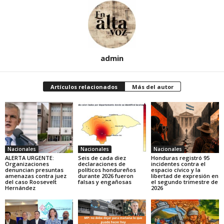
admin
Artículos relacionados
Más del autor
Nacionales
Nacionales
Nacionales
ALERTA URGENTE:
Seis de cada diez
Honduras registró 95
Organizaciones
declaraciones de
incidentes contra el
denuncian presuntas
políticos hondureños
espacio cívico y la
amenazas contra juez
durante 2026 fueron
libertad de expresión en
del caso Roosevelt
falsas y engañosas
el segundo trimestre de
Hernández
2026