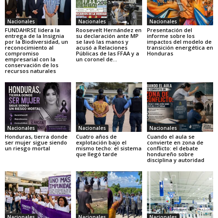
Nacionales
Nacionales
Nacionales
FUNDAHRSE lidera la
Roosevelt Hernández en
Presentación del
entrega de la Insignia
su declaración ante MP
informe sobre los
por la Biodiversidad, un
se lavó las manos y
impactos del modelo de
reconocimiento al
acusó a Relaciones
transición energética en
compromiso
Públicas de las FFAA y a
Honduras
empresarial con la
un coronel de...
conservación de los
recursos naturales
Nacionales
Nacionales
Nacionales
Honduras, tierra donde
Cuatro años de
Cuando el aula se
ser mujer sigue siendo
explotación bajo el
convierte en zona de
un riesgo mortal
mismo techo: el sistema
conflicto: el debate
que llegó tarde
hondureño sobre
disciplina y autoridad
Nacionales
Nacionales
Nacionales