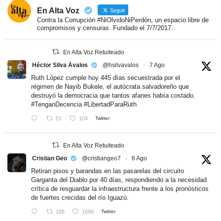
En Alta Voz
Seguir
Contra la Corrupción #NiOlvidoNiPerdón, un espacio libre de
compromisos y censuras. Fundado el 7/7/2017.
En Alta Voz Retuiteado
Héctor Silva Ávalos
@hsilvavalos
·
7 Ago
Ruth López cumple hoy 445 días secuestrada por el
régimen de Nayib Bukele, el autócrata salvadoreño que
destruyó la democracia que tantos afanes había costado.
#TenganDecencia
#LibertadParaRuth
51
104
Twitter
En Alta Voz Retuiteado
Cristian Geo
@cristiangeo7
·
6 Ago
Retiran pisos y barandas en las pasarelas del circuito
Garganta del Diablo por 40 días, respondiendo a la necesidad
crítica de resguardar la infraestructura frente a los pronósticos
de fuertes crecidas del río Iguazú.
188
1698
Twitter