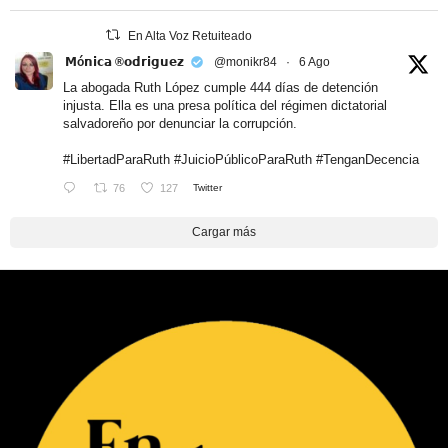
En Alta Voz Retuiteado
𝗠ó𝗻𝗶𝗰𝗮 ®𝗼𝗱𝗿𝗶𝗴𝘂𝗲𝘇
@monikr84
·
6 Ago
La abogada Ruth López cumple 444 días de detención
injusta. Ella es una presa política del régimen dictatorial
salvadoreño por denunciar la corrupción.
#LibertadParaRuth
#JuicioPúblicoParaRuth
#TenganDecencia
76
127
Twitter
Cargar más