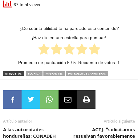
67 total views
¿De cuánta utilidad te ha parecido este contenido?
¡Haz clic en una estrella para puntuar!
Promedio de puntuación
5
/ 5. Recuento de votos:
1
ETIQUETAS
FLORIDA
MIGRANTES
PATRULLA DE CARRETERAS
Artículo anterior
Artículo siguiente
A las autoridades
ACTJ: ❝solicitamos
hondureñas: CONADEH
resuelvan favorablemente