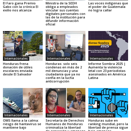
El Faro gana Premio
Ministra de la SEDH
Las voces indígenas que
Gabo con la crónica El
obliga a empleados
el poder de Guatemala
exilio nos alcanza
vincular sus cuentas
no logra callar
digitales personales con
las de la institución para
difundir información
oficial
Internacionales
Internacionales
Internacionales
Honduras frena
Honduras: solo seis
Informe Sombra 2025 |
donación de útiles
condenas en más de 2
Aumenta la violencia
escolares enviada
mil denuncias y una
letal con 23 periodistas
desde El Salvador
ciudadanía que ya no
asesinados en América
confía en la lucha
Latina
anticorrupción
Internacionales
Internacionales
Internacionales
OMS llama a la calma:
Secretaría de Derechos
Honduras sube en
riesgo de hantavirus se
Humanos de Honduras
ranking mundial, pero la
mantiene bajo
criminaliza la libertad
libertad de prensa sigue
de expresión y amenaza
bajo amenaza