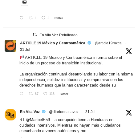
1
2
Twitter
En Alta Voz Retuiteado
ARTICLE 19 México y Centroamérica
@article19mxca
·
31 Jul
ARTICLE 19 México y Centroamérica informa sobre el
inicio de un proceso de transición institucional.
La organización continuará desarrollando su labor con la misma
independencia, solidez institucional y compromiso con los
derechos humanos que la han caracterizado desde su
67
116
Twitter
En Alta Voz
@diarioenaltavoz
·
31 Jul
RT
@MaribelE59
: La corrupción tiene a Honduras en
cuidados intensivos. Mientras no hayan más ciudadanos
escuchando a voces auténticas y mo…