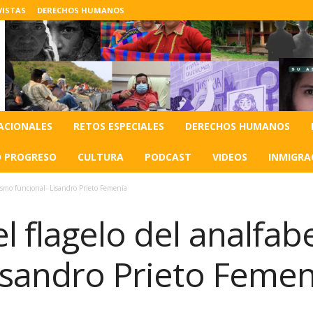
VISTAS
DERECHOS HUMANOS
ACIONALES
RETOS ESPECIALES
DERECHOS HUMANOS
O PROGRESO
CULTURA
PODCAST
VIDEOS
INMIGRA
tismo funcional- Lisandro Prieto Femenía
l flagelo del analfa
Lisandro Prieto Femen