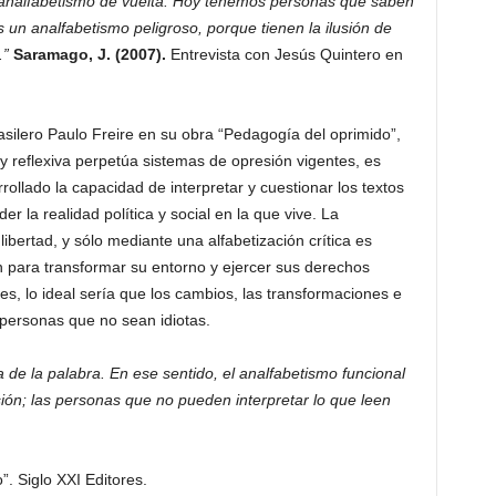
analfabetismo de vuelta. Hoy tenemos personas que saben
 un analfabetismo peligroso, porque tienen la ilusión de
.”
Saramago, J. (2007).
Entrevista con Jesús Quintero en
rasilero Paulo Freire en su obra “Pedagogía del oprimido”,
 y reflexiva perpetúa sistemas de opresión vigentes, es
ollado la capacidad de interpretar y cuestionar los textos
 la realidad política y social en la que vive. La
ibertad, y sólo mediante una alfabetización crítica es
 para transformar su entorno y ejercer sus derechos
res, lo ideal sería que los cambios, las transformaciones e
 personas que no sean idiotas.
 de la palabra. En ese sentido, el analfabetismo funcional
ión; las personas que no pueden interpretar lo que leen
. Siglo XXI Editores.