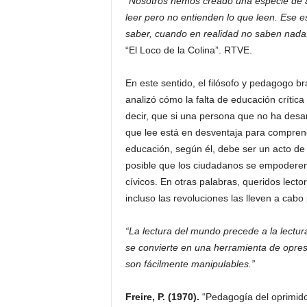
“Nosotros hemos creado una especie de 
leer pero no entienden lo que leen. Ese es
saber, cuando en realidad no saben nada
“El Loco de la Colina”. RTVE.
En este sentido, el filósofo y pedagogo b
analizó cómo la falta de educación crítica
decir, que si una persona que no ha desarr
que lee está en desventaja para comprender
educación, según él, debe ser un acto de l
posible que los ciudadanos se empoderen
cívicos. En otras palabras, queridos lecto
incluso las revoluciones las lleven a cabo
“La lectura del mundo precede a la lectura
se convierte en una herramienta de opres
son fácilmente manipulables.”
Freire, P. (1970).
“Pedagogía del oprimido”