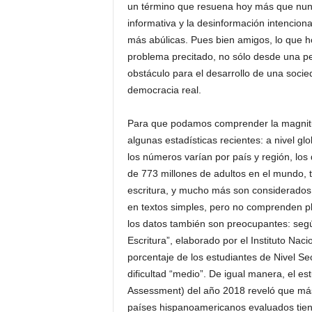
un término que resuena hoy más que nun
informativa y la desinformación intencion
más abúlicas. Pues bien amigos, lo que ho
problema precitado, no sólo desde una pe
obstáculo para el desarrollo de una socie
democracia real.
Para que podamos comprender la magnitud
algunas estadísticas recientes: a nivel g
los números varían por país y región, lo
de 773 millones de adultos en el mundo, t
escritura, y mucho más son considerados a
en textos simples, pero no comprenden p
los datos también son preocupantes: segú
Escritura”, elaborado por el Instituto Nac
porcentaje de los estudiantes de Nivel S
dificultad “medio”. De igual manera, el e
Assessment) del año 2018 reveló que más
países hispanoamericanos evaluados tiene