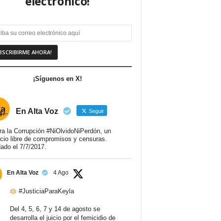
electrónico!
¡Síguenos en X!
En Alta Voz
Seguir
ra la Corrupción #NiOlvidoNiPerdón, un
cio libre de compromisos y censuras.
ado el 7/7/2017.
En Alta Voz
4 Ago
#JusticiaParaKeyla
Del 4, 5, 6, 7 y 14 de agosto se
desarrolla el juicio por el femicidio de