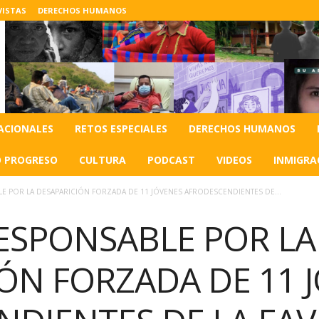
VISTAS
DERECHOS HUMANOS
ACIONALES
RETOS ESPECIALES
DERECHOS HUMANOS
O PROGRESO
CULTURA
PODCAST
VIDEOS
INMIGRA
LE POR LA DESAPARICIÓN FORZADA DE 11 JÓVENES AFRODESCENDIENTES DE...
RESPONSABLE POR LA
ÓN FORZADA DE 11 