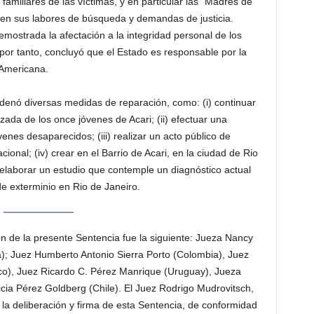
familiares de las víctimas, y en particular las “Madres de
o, en sus labores de búsqueda y demandas de justicia.
mostrada la afectación a la integridad personal de los
 por tanto, concluyó que el Estado es responsable por la
 Americana.
rdenó diversas medidas de reparación, como: (i) continuar
rzada de los once jóvenes de Acari; (ii) efectuar una
nes desaparecidos; (iii) realizar un acto público de
ional; (iv) crear en el Barrio de Acari, en la ciudad de Rio
 elaborar un estudio que contemple un diagnóstico actual
de exterminio en Rio de Janeiro.
n de la presente Sentencia fue la siguiente: Jueza Nancy
); Juez Humberto Antonio Sierra Porto (Colombia), Juez
o), Juez Ricardo C. Pérez Manrique (Uruguay), Jueza
cia Pérez Goldberg (Chile). El Juez Rodrigo Mudrovitsch,
 la deliberación y firma de esta Sentencia, de conformidad