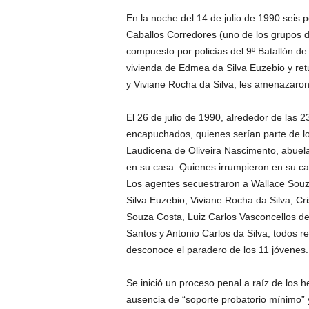
En la noche del 14 de julio de 1990 seis p
Caballos Corredores (uno de los grupos d
compuesto por policías del 9º Batallón de 
vivienda de Edmea da Silva Euzebio y re
y Viviane Rocha da Silva, les amenazaron
El 26 de julio de 1990, alrededor de la
encapuchados, quienes serían parte de lo
Laudicena de Oliveira Nascimento, abuel
en su casa. Quienes irrumpieron en su cas
Los agentes secuestraron a Wallace Sou
Silva Euzebio, Viviane Rocha da Silva, C
Souza Costa, Luiz Carlos Vasconcellos d
Santos y Antonio Carlos da Silva, todos re
desconoce el paradero de los 11 jóvenes.
Se inició un proceso penal a raíz de los h
ausencia de “soporte probatorio mínimo” y