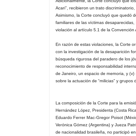
Adicionalmente, la Corte concluyó que los 
Acari”, recibieron un trato discriminatori
Asimismo, la Corte concluyó que quedó de
familiares de las víctimas desaparecidas,
violación al artículo 5.1 de la Convención
En razón de estas violaciones, la Corte o
con la investigación de la desaparición fo
búsqueda rigurosa del paradero de los jóve
reconocimiento de responsabilidad internac
de Janeiro, un espacio de memoria, y (v)
sobre la actuación de “milicias” y grupos 
La composición de la Corte para la emisió
Hernández López, Presidenta (Costa Rica
Eduardo Ferrer Mac-Gregor Poisot (Méxic
Verónica Gómez (Argentina) y Jueza Patri
de nacionalidad brasileña, no participó en