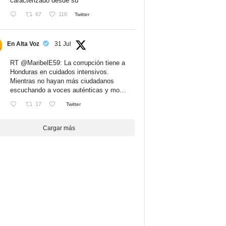
caracterizado desde su
67
116
Twitter
En Alta Voz
31 Jul
RT
@MaribelE59
: La corrupción tiene a
Honduras en cuidados intensivos.
Mientras no hayan más ciudadanos
escuchando a voces auténticas y mo…
17
Twitter
Cargar más