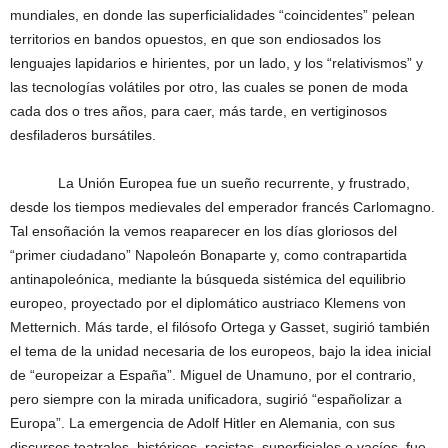
mundiales, en donde las superficialidades “coincidentes” pelean
territorios en bandos opuestos, en que son endiosados los
lenguajes lapidarios e hirientes, por un lado, y los “relativismos” y
las tecnologías volátiles por otro, las cuales se ponen de moda
cada dos o tres años, para caer, más tarde, en vertiginosos
desfiladeros bursátiles.
La Unión Europea fue un sueño recurrente, y frustrado,
desde los tiempos medievales del emperador francés Carlomagno.
Tal ensoñación la vemos reaparecer en los días gloriosos del
“primer ciudadano” Napoleón Bonaparte y, como contrapartida
antinapoleónica, mediante la búsqueda sistémica del equilibrio
europeo, proyectado por el diplomático austriaco Klemens von
Metternich. Más tarde, el filósofo Ortega y Gasset, sugirió también
el tema de la unidad necesaria de los europeos, bajo la idea inicial
de “europeizar a España”. Miguel de Unamuno, por el contrario,
pero siempre con la mirada unificadora, sugirió “españolizar a
Europa”. La emergencia de Adolf Hitler en Alemania, con sus
discursos teatrales, histéricos, racistas, superficiales o vacíos, fue