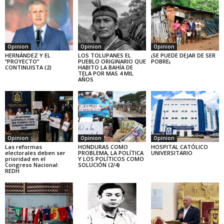
Opinion
Opinion
Opinion
HERNÁNDEZ Y EL
LOS TOLUPANES EL
¡SE PUEDE DEJAR DE SER
“PROYECTO”
PUEBLO ORIGINARIO QUE
POBRE¡
CONTINUISTA (2)
HABITO LA BAHÍA DE
TELA POR MAS 4 MIL
AÑOS
Opinion
Opinion
Opinion
Las reformas
HONDURAS COMO
HOSPITAL CATÓLICO
electorales deben ser
PROBLEMA, LA POLÍTICA
UNIVERSITARIO
prioridad en el
Y LOS POLÍTICOS COMO
Congreso Nacional:
SOLUCIÓN (2/4)
REDH