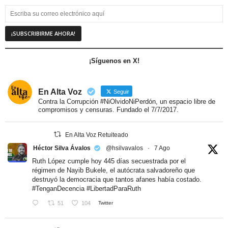
¡Síguenos en X!
En Alta Voz
Seguir
Contra la Corrupción #NiOlvidoNiPerdón, un espacio libre de
compromisos y censuras. Fundado el 7/7/2017.
En Alta Voz Retuiteado
Héctor Silva Ávalos
@hsilvavalos
·
7 Ago
Ruth López cumple hoy 445 días secuestrada por el
régimen de Nayib Bukele, el autócrata salvadoreño que
destruyó la democracia que tantos afanes había costado.
#TenganDecencia
#LibertadParaRuth
51
104
Twitter