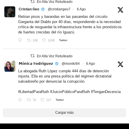
En Alta Voz Retuiteado
Cristian Geo
@cristiangeo7
·
6 Ago
Retiran pisos y barandas en las pasarelas del circuito
Garganta del Diablo por 40 días, respondiendo a la necesidad
crítica de resguardar la infraestructura frente a los pronósticos
de fuertes crecidas del río Iguazú.
188
1698
Twitter
En Alta Voz Retuiteado
𝗠ó𝗻𝗶𝗰𝗮 ®𝗼𝗱𝗿𝗶𝗴𝘂𝗲𝘇
@monikr84
·
6 Ago
La abogada Ruth López cumple 444 días de detención
injusta. Ella es una presa política del régimen dictatorial
salvadoreño por denunciar la corrupción.
#LibertadParaRuth
#JuicioPúblicoParaRuth
#TenganDecencia
76
127
Twitter
Cargar más