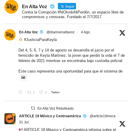
En Alta Voz
Seguir
Contra la Corrupción #NiOlvidoNiPerdón, un espacio libre de
compromisos y censuras. Fundado el 7/7/2017.
En Alta Voz
@diarioenaltavoz
·
4 Ago
#JusticiaParaKeyla
Del 4, 5, 6, 7 y 14 de agosto se desarrolla el juicio por el
femicidio de Keyla Martínez, la joven que perdió la vida el 7 de
febrero de 2021 mientras se encontraba bajo custodia policial.
Este caso representa una oportunidad para que el sistema de
1
2
Twitter
En Alta Voz Retuiteado
ARTICLE 19 México y Centroamérica
@article19mxca
·
31 Jul
ARTICLE 19 México y Centroamérica informa sobre el