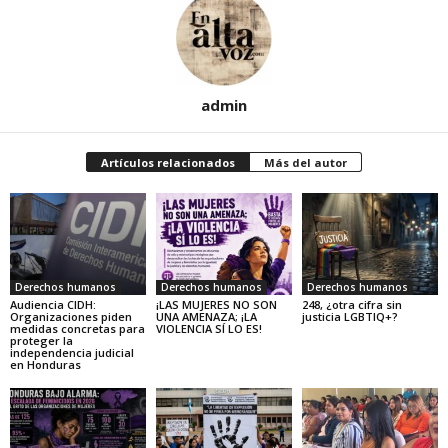
admin
Artículos relacionados
Más del autor
Derechos humanos
Derechos humanos
Derechos humanos
Audiencia CIDH:
¡LAS MUJERES NO SON
248, ¿otra cifra sin
Organizaciones piden
UNA AMENAZA; ¡LA
justicia LGBTIQ+?
medidas concretas para
VIOLENCIA SÍ LO ES!
proteger la
independencia judicial
en Honduras