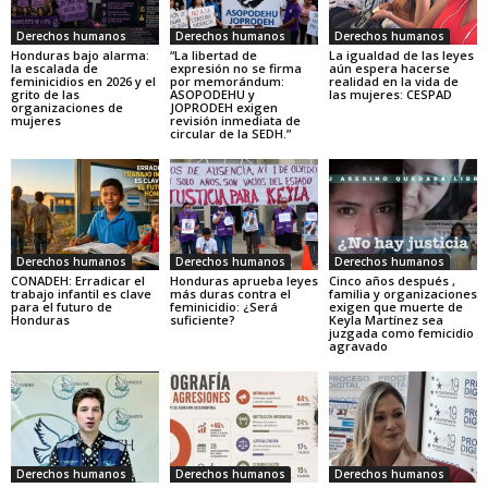
Derechos humanos
Derechos humanos
Derechos humanos
Honduras bajo alarma:
“La libertad de
La igualdad de las leyes
la escalada de
expresión no se firma
aún espera hacerse
feminicidios en 2026 y el
por memorándum:
realidad en la vida de
grito de las
ASOPODEHU y
las mujeres: CESPAD
organizaciones de
JOPRODEH exigen
mujeres
revisión inmediata de
circular de la SEDH.”
Derechos humanos
Derechos humanos
Derechos humanos
CONADEH: Erradicar el
Honduras aprueba leyes
Cinco años después ,
trabajo infantil es clave
más duras contra el
familia y organizaciones
para el futuro de
feminicidio: ¿Será
exigen que muerte de
Honduras
suficiente?
Keyla Martínez sea
juzgada como femicidio
agravado
Derechos humanos
Derechos humanos
Derechos humanos