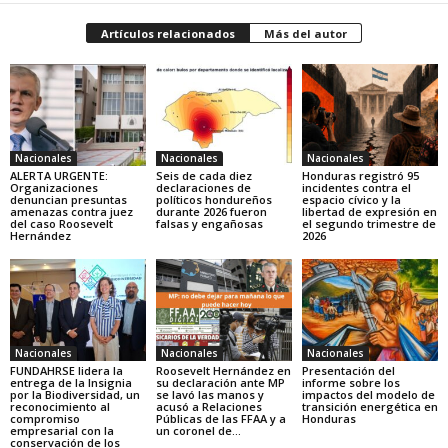
Artículos relacionados
Más del autor
Nacionales
Nacionales
Nacionales
ALERTA URGENTE:
Seis de cada diez
Honduras registró 95
Organizaciones
declaraciones de
incidentes contra el
denuncian presuntas
políticos hondureños
espacio cívico y la
amenazas contra juez
durante 2026 fueron
libertad de expresión en
del caso Roosevelt
falsas y engañosas
el segundo trimestre de
Hernández
2026
Nacionales
Nacionales
Nacionales
FUNDAHRSE lidera la
Roosevelt Hernández en
Presentación del
entrega de la Insignia
su declaración ante MP
informe sobre los
por la Biodiversidad, un
se lavó las manos y
impactos del modelo de
reconocimiento al
acusó a Relaciones
transición energética en
compromiso
Públicas de las FFAA y a
Honduras
empresarial con la
un coronel de...
conservación de los