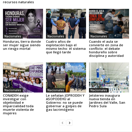
recursos naturales
Nacionales
Nacionales
Nacionales
Honduras, tierra donde
Cuatro años de
Cuando el aula se
ser mujer sigue siendo
explotación bajo el
convierte en zona de
un riesgo mortal
mismo techo: el sistema
conflicto: el debate
que llegó tarde
hondureño sobre
disciplina y autoridad
Nacionales
Nacionales
Nacionales
CONADEH exige
Le señalan JOPRODEH Y
Jetstereo inaugura
investigar con
ASOPODEHU al
nueva tienda en
objetividad e
Gobierno: no se puede
Jardines del Valle, San
imparcialidad toda
gobernar a golpes de
Pedro Sula
muerte violenta de
gas lacrimógeno
mujeres