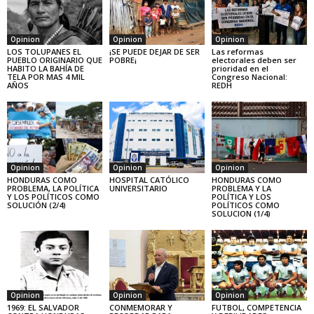
Opinion
Opinion
Opinion
LOS TOLUPANES EL
¡SE PUEDE DEJAR DE SER
Las reformas
PUEBLO ORIGINARIO QUE
POBRE¡
electorales deben ser
HABITO LA BAHÍA DE
prioridad en el
TELA POR MAS 4 MIL
Congreso Nacional:
AÑOS
REDH
Opinion
Opinion
Opinion
HONDURAS COMO
HOSPITAL CATÓLICO
HONDURAS COMO
PROBLEMA, LA POLÍTICA
UNIVERSITARIO
PROBLEMA Y LA
Y LOS POLÍTICOS COMO
POLÍTICA Y LOS
SOLUCIÓN (2/4)
POLÍTICOS COMO
SOLUCION (1/4)
Opinion
Opinion
Opinion
1969: EL SALVADOR
CONMEMORAR Y
FUTBOL, COMPETENCIA