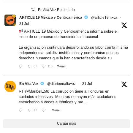
En Alta Voz Retuiteado
ARTICLE 19 México y Centroamérica
@article19mxca
·
31 Jul
ARTICLE 19 México y Centroamérica informa sobre el
inicio de un proceso de transición institucional.
La organización continuará desarrollando su labor con la misma
independencia, solidez institucional y compromiso con los
derechos humanos que la han caracterizado desde su
67
116
Twitter
En Alta Voz
@diarioenaltavoz
·
31 Jul
RT
@MaribelE59
: La corrupción tiene a Honduras en
cuidados intensivos. Mientras no hayan más ciudadanos
escuchando a voces auténticas y mo…
17
Twitter
Cargar más