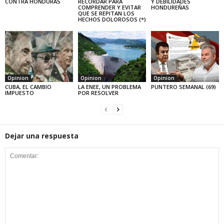
CONTRA HONDURAS
RECORDAR PARA
Y DEBILIDADES
COMPRENDER Y EVITAR
HONDUREÑAS
QUE SE REPITAN LOS
HECHOS DOLOROSOS (*)
Opinion
Opinion
Opinion
CUBA, EL CAMBIO
LA ENEE, UN PROBLEMA
PUNTERO SEMANAL (69)
IMPUESTO
POR RESOLVER
Dejar una respuesta