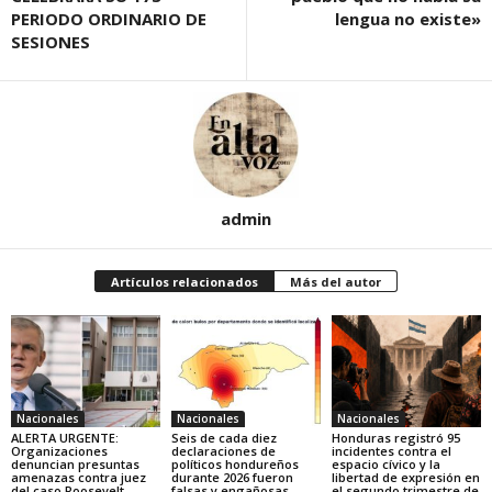
PERIODO ORDINARIO DE
lengua no existe»
SESIONES
admin
Artículos relacionados
Más del autor
Nacionales
Nacionales
Nacionales
ALERTA URGENTE:
Seis de cada diez
Honduras registró 95
Organizaciones
declaraciones de
incidentes contra el
denuncian presuntas
políticos hondureños
espacio cívico y la
amenazas contra juez
durante 2026 fueron
libertad de expresión en
del caso Roosevelt
falsas y engañosas
el segundo trimestre de