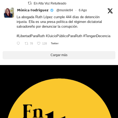
En Alta Voz Retuiteado
𝗠ó𝗻𝗶𝗰𝗮 ®𝗼𝗱𝗿𝗶𝗴𝘂𝗲𝘇
@monikr84
·
6 Ago
La abogada Ruth López cumple 444 días de detención
injusta. Ella es una presa política del régimen dictatorial
salvadoreño por denunciar la corrupción.
#LibertadParaRuth
#JuicioPúblicoParaRuth
#TenganDecencia
78
128
Twitter
Cargar más