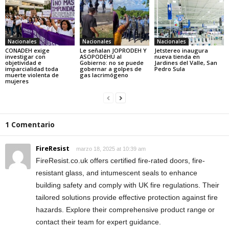
Nacionales
Nacionales
Nacionales
CONADEH exige
Le señalan JOPRODEH Y
Jetstereo inaugura
investigar con
ASOPODEHU al
nueva tienda en
objetividad e
Gobierno: no se puede
Jardines del Valle, San
imparcialidad toda
gobernar a golpes de
Pedro Sula
muerte violenta de
gas lacrimógeno
mujeres
1 Comentario
FireResist
marzo 18, 2025 at 10:39 am
FireResist.co.uk offers certified fire-rated doors, fire-
resistant glass, and intumescent seals to enhance
building safety and comply with UK fire regulations. Their
tailored solutions provide effective protection against fire
hazards. Explore their comprehensive product range or
contact their team for expert guidance.