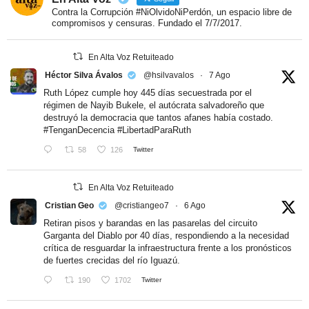
Contra la Corrupción #NiOlvidoNiPerdón, un espacio libre de
compromisos y censuras. Fundado el 7/7/2017.
En Alta Voz Retuiteado
Héctor Silva Ávalos
@hsilvavalos
·
7 Ago
Ruth López cumple hoy 445 días secuestrada por el
régimen de Nayib Bukele, el autócrata salvadoreño que
destruyó la democracia que tantos afanes había costado.
#TenganDecencia
#LibertadParaRuth
58
126
Twitter
En Alta Voz Retuiteado
Cristian Geo
@cristiangeo7
·
6 Ago
Retiran pisos y barandas en las pasarelas del circuito
Garganta del Diablo por 40 días, respondiendo a la necesidad
crítica de resguardar la infraestructura frente a los pronósticos
de fuertes crecidas del río Iguazú.
190
1702
Twitter