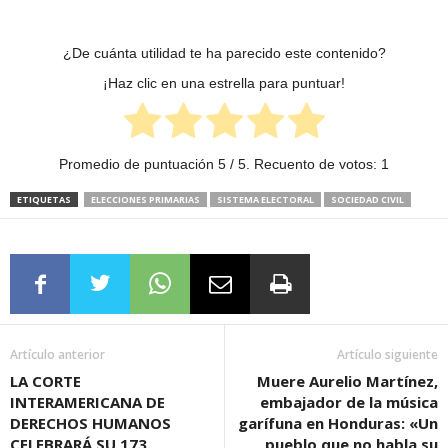
¿De cuánta utilidad te ha parecido este contenido?
¡Haz clic en una estrella para puntuar!
Promedio de puntuación
5
/ 5. Recuento de votos:
1
ETIQUETAS
ELECCIONES PRIMARIAS
SISTEMA ELECTORAL
SOCIEDAD CIVIL
Artículo anterior
Artículo siguiente
LA CORTE
Muere Aurelio Martínez,
INTERAMERICANA DE
embajador de la música
DERECHOS HUMANOS
garífuna en Honduras: «Un
CELEBRARÁ SU 173
pueblo que no habla su