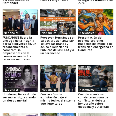
Hernández
2026
Nacionales
Nacionales
Nacionales
FUNDAHRSE lidera la
Roosevelt Hernández en
Presentación del
entrega de la Insignia
su declaración ante MP
informe sobre los
por la Biodiversidad, un
se lavó las manos y
impactos del modelo de
reconocimiento al
acusó a Relaciones
transición energética en
compromiso
Públicas de las FFAA y a
Honduras
empresarial con la
un coronel de...
conservación de los
recursos naturales
Nacionales
Nacionales
Nacionales
Honduras, tierra donde
Cuatro años de
Cuando el aula se
ser mujer sigue siendo
explotación bajo el
convierte en zona de
un riesgo mortal
mismo techo: el sistema
conflicto: el debate
que llegó tarde
hondureño sobre
disciplina y autoridad