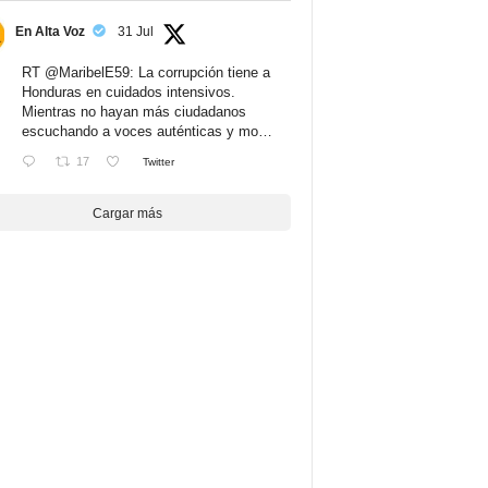
En Alta Voz
31 Jul
RT
@MaribelE59
: La corrupción tiene a
Honduras en cuidados intensivos.
Mientras no hayan más ciudadanos
escuchando a voces auténticas y mo…
17
Twitter
Cargar más