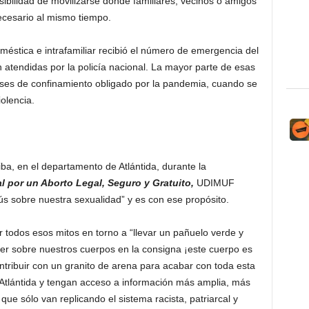
sibilidad de movilizarse donde familiares, vecinos o amigos
necesario al mismo tiempo.
éstica e intrafamiliar recibió el número de emergencia del
 atendidas por la policía nacional. La mayor parte de esas
ses de confinamiento obligado por la pandemia, cuando se
olencia.
iba, en el departamento de Atlántida, durante la
l por un Aborto Legal, Seguro y Gratuito,
UDIMUF
s sobre nuestra sexualidad” y es con ese propósito.
r todos esos mitos en torno a “llevar un pañuelo verde y
er sobre nuestros cuerpos en la consigna ¡este cuerpo es
ntribuir con un granito de arena para acabar con toda esta
 Atlántida y tengan acceso a información más amplia, más
 que sólo van replicando el sistema racista, patriarcal y