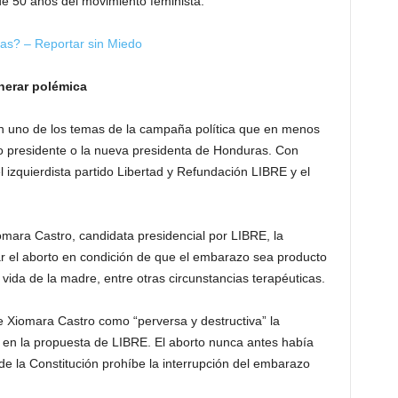
 50 años del movimiento feminista.
as? – Reportar sin Miedo
nerar polémica
 en uno de los temas de la campaña política que en menos
o presidente o la nueva presidenta de Honduras. Con
l izquierdista partido Libertad y Refundación LIBRE y el
omara Castro, candidata presidencial por LIBRE, la
ar el aborto en condición de que el embarazo sea producto
 vida de la madre, entre otras circunstancias terapéuticas.
de Xiomara Castro como “perversa y destructiva” la
da en la propuesta de LIBRE. El aborto nunca antes había
 la Constitución prohíbe la interrupción del embarazo