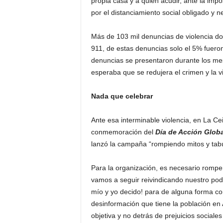
propia casa y a quién acudir, ante la impo
por el distanciamiento social obligado y 
Más de 103 mil denuncias de violencia dom
911, de estas denuncias solo el 5% fueron
denuncias se presentaron durante los me
esperaba que se redujera el crimen y la vi
Nada que celebrar
Ante esa interminable violencia, en La Ce
conmemoración del
Día de Acción Globa
lanzó la campaña “rompiendo mitos y tabú
Para la organización, es necesario rompe
vamos a seguir reivindicando nuestro pod
mío y yo decido! para de alguna forma co
desinformación que tiene la población en
objetiva y no detrás de prejuicios sociales