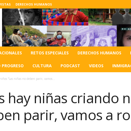
VISTAS
DERECHOS HUMANOS
ACIONALES
RETOS ESPECIALES
DERECHOS HUMANOS
O PROGRESO
CULTURA
PODCAST
VIDEOS
INMIGRA
iños “Las niñas no deben parir, vamos...
 hay niñas criando n
ben parir, vamos a r