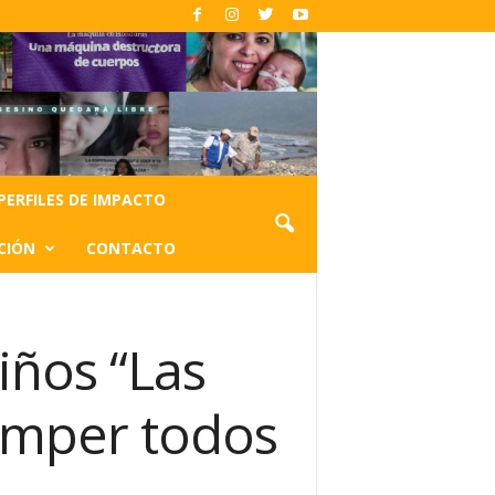
PERFILES DE IMPACTO
CIÓN
CONTACTO
iños “Las
omper todos