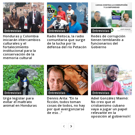
Entrevistas
Entrevistas
Entrevistas
Honduras y Colombia
Radio Reitoca, la radio
Redes de corrupción
iniciarán intercambios
comunitaria que surge
tienen temblando a
culturales y el
de la lucha por la
funcionarios del
fortalecimiento
defensa del río Petacón
Gobierno
institucional para la
conservación de la
memoria cultural
Entrevistas
Entrevistas
Entrevistas
Urge legislar para
Dennis Arita: “En la
Adiel González Maimó:
evitar el maltrato
ficción, todos toman
No creo que el
animal en Honduras
cosas de todos, no hay
cristianismo cubano
por qué avergonzarse
vaya a jugar un papel
de eso…”
relevante en la
oposición al gobierno￼