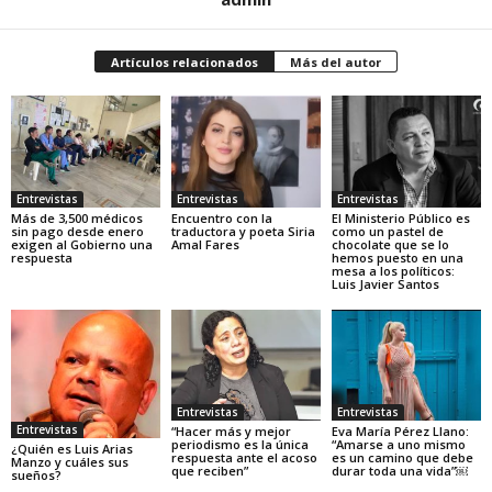
Artículos relacionados
Más del autor
Entrevistas
Entrevistas
Entrevistas
Más de 3,500 médicos
Encuentro con la
El Ministerio Público es
sin pago desde enero
traductora y poeta Siria
como un pastel de
exigen al Gobierno una
Amal Fares
chocolate que se lo
respuesta
hemos puesto en una
mesa a los políticos:
Luis Javier Santos
Entrevistas
Entrevistas
Entrevistas
“Hacer más y mejor
Eva María Pérez Llano:
periodismo es la única
“Amarse a uno mismo
¿Quién es Luis Arias
respuesta ante el acoso
es un camino que debe
Manzo y cuáles sus
que reciben”
durar toda una vida”￼
sueños?