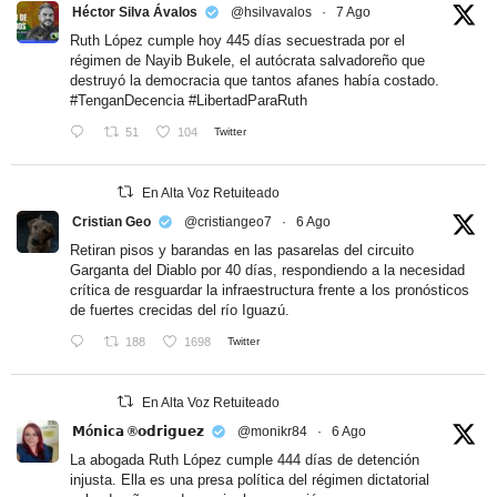
Héctor Silva Ávalos
@hsilvavalos
·
7 Ago
Ruth López cumple hoy 445 días secuestrada por el
régimen de Nayib Bukele, el autócrata salvadoreño que
destruyó la democracia que tantos afanes había costado.
#TenganDecencia
#LibertadParaRuth
51
104
Twitter
En Alta Voz Retuiteado
Cristian Geo
@cristiangeo7
·
6 Ago
Retiran pisos y barandas en las pasarelas del circuito
Garganta del Diablo por 40 días, respondiendo a la necesidad
crítica de resguardar la infraestructura frente a los pronósticos
de fuertes crecidas del río Iguazú.
188
1698
Twitter
En Alta Voz Retuiteado
𝗠ó𝗻𝗶𝗰𝗮 ®𝗼𝗱𝗿𝗶𝗴𝘂𝗲𝘇
@monikr84
·
6 Ago
La abogada Ruth López cumple 444 días de detención
injusta. Ella es una presa política del régimen dictatorial