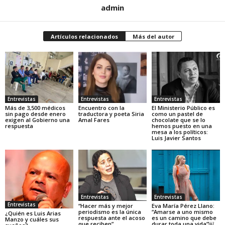
admin
Artículos relacionados
Más del autor
Entrevistas
Entrevistas
Entrevistas
Más de 3,500 médicos
Encuentro con la
El Ministerio Público es
sin pago desde enero
traductora y poeta Siria
como un pastel de
exigen al Gobierno una
Amal Fares
chocolate que se lo
respuesta
hemos puesto en una
mesa a los políticos:
Luis Javier Santos
Entrevistas
Entrevistas
Entrevistas
“Hacer más y mejor
Eva María Pérez Llano:
periodismo es la única
“Amarse a uno mismo
¿Quién es Luis Arias
respuesta ante el acoso
es un camino que debe
Manzo y cuáles sus
que reciben”
durar toda una vida”￼