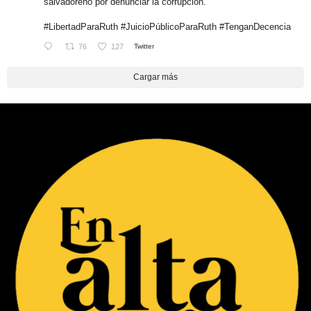
salvadoreño por denunciar la corrupción.
#LibertadParaRuth
#JuicioPúblicoParaRuth
#TenganDecencia
76
127
Twitter
Cargar más