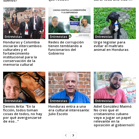
sueños?
Entrevistas
Entrevistas
Entrevistas
Honduras y Colombia
Redes de corrupción
Urge legislar para
iniciarán intercambios
tienen temblando a
evitar el maltrato
culturales y el
funcionarios del
animal en Honduras
fortalecimiento
Gobierno
institucional para la
conservación de la
memoria cultural
Entrevistas
Entrevistas
Entrevistas
Dennis Arita: “En la
Honduras entra a una
Adiel González Maimó:
ficción, todos toman
era cultural interesante:
No creo que el
cosas de todos, no hay
Julio Escoto
cristianismo cubano
por qué avergonzarse
vaya a jugar un papel
de eso…”
relevante en la
oposición al gobierno￼