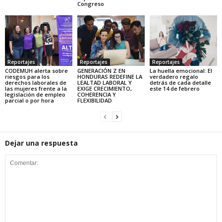
Congreso
Reportajes
Reportajes
Reportajes
CODEMUH alerta sobre
GENERACIÓN Z EN
La huella emocional: El
riesgos para los
HONDURAS REDEFINE LA
verdadero regalo
derechos laborales de
LEALTAD LABORAL Y
detrás de cada detalle
las mujeres frente a la
EXIGE CRECIMIENTO,
este 14 de febrero
legislación de empleo
COHERENCIA Y
parcial o por hora
FLEXIBILIDAD
Dejar una respuesta