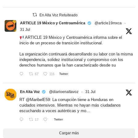
En Alta Voz Retuiteado
ARTICLE 19 México y Centroamérica
@article19mxca
·
31 Jul
ARTICLE 19 México y Centroamérica informa sobre el
inicio de un proceso de transición institucional.
La organización continuará desarrollando su labor con la misma
independencia, solidez institucional y compromiso con los
derechos humanos que la han caracterizado desde su
67
116
Twitter
En Alta Voz
@diarioenaltavoz
·
31 Jul
RT
@MaribelE59
: La corrupción tiene a Honduras en
cuidados intensivos. Mientras no hayan más ciudadanos
escuchando a voces auténticas y mo…
17
Twitter
Cargar más