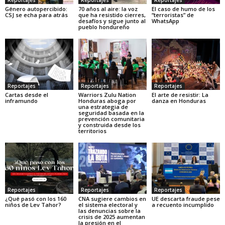
Reportajes
Reportajes
Reportajes
Género autopercibido:
70 años al aire: la voz
El caso de humo de los
CSJ se echa para atrás
que ha resistido cierres,
“terroristas” de
desafíos y sigue junto al
WhatsApp
pueblo hondureño
Reportajes
Reportajes
Reportajes
Cartas desde el
Warriors Zulu Nation
El arte de resistir: La
inframundo
Honduras aboga por
danza en Honduras
una estrategia de
seguridad basada en la
prevención comunitaria
y construida desde los
territorios
Reportajes
Reportajes
Reportajes
¿Qué pasó con los 160
CNA sugiere cambios en
UE descarta fraude pese
niños de Lev Tahor?
el sistema electoral y
a recuento incumplido
las denuncias sobre la
crisis de 2025 aumentan
la presión en el