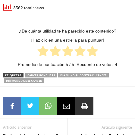
3562 total views
¿De cuánta utilidad te ha parecido este contenido?
¡Haz clic en una estrella para puntuar!
Promedio de puntuación
5
/ 5. Recuento de votos:
4
ETIQUETAS
CANCER HONDURAS
DIA MUNDIAL CONTRA EL CANCER
DIA MUNDIAL DEL CANCER
Artículo anterior
Artículo siguiente