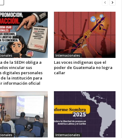
cionales
Internacionales
a de la SEDH obliga a
Las voces indígenas que el
dos vincular sus
poder de Guatemala no logra
s digitales personales
callar
 de la institución para
r información oficial
cionales
Internacionales