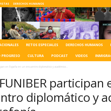
VISTAS
DERECHOS HUMANOS
ACIONALES
RETOS ESPECIALES
DERECHOS HUMANOS
O PROGRESO
CULTURA
PODCAST
VIDEOS
INMIGRA
pan en España en un encuentro diplomático y académico...
FUNIBER participan 
ntro diplomático y 