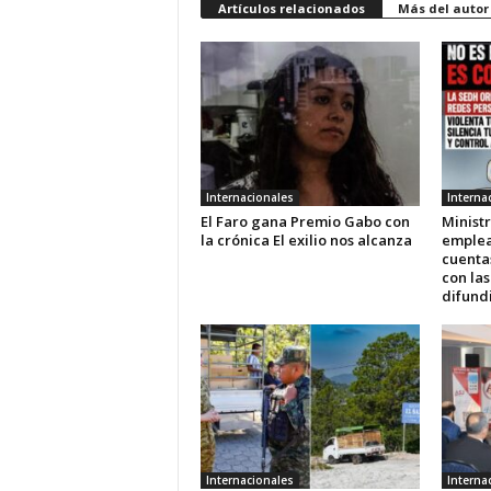
Artículos relacionados
Más del autor
Internacionales
Interna
El Faro gana Premio Gabo con
Ministr
la crónica El exilio nos alcanza
emplea
cuenta
con las
difundi
Internacionales
Interna