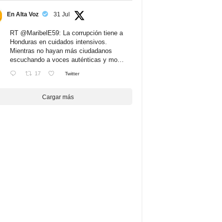
En Alta Voz
31 Jul
RT
@MaribelE59
: La corrupción tiene a
Honduras en cuidados intensivos.
Mientras no hayan más ciudadanos
escuchando a voces auténticas y mo…
17
Twitter
Cargar más