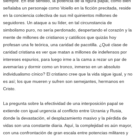
siempre. En ese sentido, la potencia de la figura papal, como bien
señalaba un personaje como Voiello en la ficción precitada, reside
en la conciencia colectiva de sus mil quinientos millones de
seguidores. Un ataque a su líder, en tal circunstancia de
simbolismo puro, no sería perdonado, despertando el corazón y la
mente de millones de cristianos y católicos que quizás hoy
profesan una fe teórica, una caridad de pacotilla. ¿Qué clase de
caridad cristiana es ver que matan a millones de indefensos por
intereses espurios, para luego irme a la cama a rezar un par de
avemarías y dormir como un tronco, inmerso en un absoluto
individualismo cínico? El cristiano cree que la vida sigue igual, y no
es así; los que mueren y sufren son semejantes, hermanos en
Cristo.
La pregunta sobre la efectividad de una interposición papal se
extiende con igual urgencia al conflicto entre Ucrania y Rusia,
donde la devastación, el desplazamiento masivo y la pérdida de
vidas son una constante diaria. Aquí, la complejidad es aún mayor,
con una confrontación de gran escala entre potencias militares y