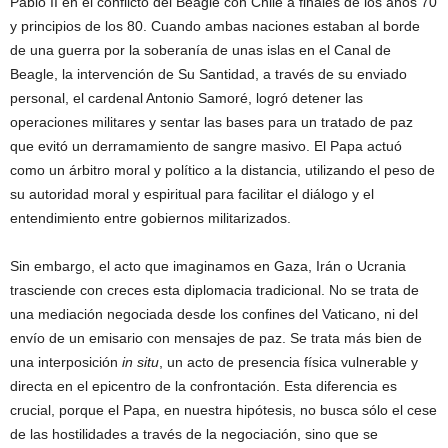
Pablo II en el conflicto del Beagle con Chile a finales de los años 70
y principios de los 80. Cuando ambas naciones estaban al borde
de una guerra por la soberanía de unas islas en el Canal de
Beagle, la intervención de Su Santidad, a través de su enviado
personal, el cardenal Antonio Samoré, logró detener las
operaciones militares y sentar las bases para un tratado de paz
que evitó un derramamiento de sangre masivo. El Papa actuó
como un árbitro moral y político a la distancia, utilizando el peso de
su autoridad moral y espiritual para facilitar el diálogo y el
entendimiento entre gobiernos militarizados.
Sin embargo, el acto que imaginamos en Gaza, Irán o Ucrania
trasciende con creces esta diplomacia tradicional. No se trata de
una mediación negociada desde los confines del Vaticano, ni del
envío de un emisario con mensajes de paz. Se trata más bien de
una interposición
in situ
, un acto de presencia física vulnerable y
directa en el epicentro de la confrontación. Esta diferencia es
crucial, porque el Papa, en nuestra hipótesis, no busca sólo el cese
de las hostilidades a través de la negociación, sino que se