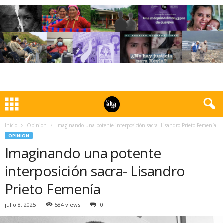
Inicio
Opinion
Imaginando una potente interposición sacra- Lisandro Prieto Femenía
OPINION
Imaginando una potente
interposición sacra- Lisandro
Prieto Femenía
julio 8, 2025
584 views
0