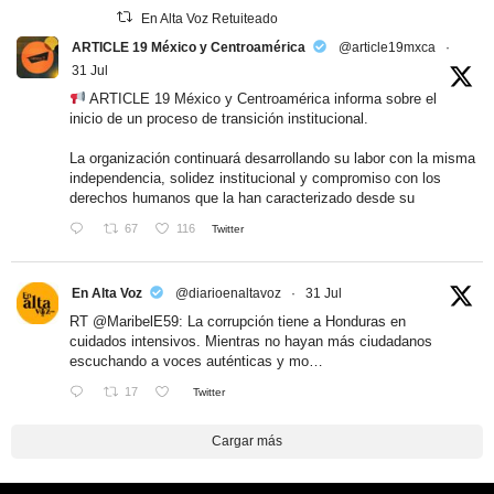
En Alta Voz Retuiteado
ARTICLE 19 México y Centroamérica
@article19mxca
·
31 Jul
ARTICLE 19 México y Centroamérica informa sobre el
inicio de un proceso de transición institucional.
La organización continuará desarrollando su labor con la misma
independencia, solidez institucional y compromiso con los
derechos humanos que la han caracterizado desde su
67
116
Twitter
En Alta Voz
@diarioenaltavoz
·
31 Jul
RT
@MaribelE59
: La corrupción tiene a Honduras en
cuidados intensivos. Mientras no hayan más ciudadanos
escuchando a voces auténticas y mo…
17
Twitter
Cargar más