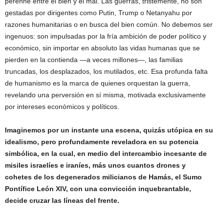
perenne entre el bien y el mal. Las guerras, tristemente, no son
gestadas por dirigentes como Putin, Trump o Netanyahu por
razones humanitarias o en busca del bien común. No debemos ser
ingenuos: son impulsadas por la fría ambición de poder político y
económico, sin importar en absoluto las vidas humanas que se
pierden en la contienda —a veces millones—, las familias
truncadas, los desplazados, los mutilados, etc. Esa profunda falta
de humanismo es la marca de quienes orquestan la guerra,
revelando una perversión en sí misma, motivada exclusivamente
por intereses económicos y políticos.
Imaginemos por un instante una escena, quizás utópica en su
idealismo, pero profundamente reveladora en su potencia
simbólica, en la cual, en medio del intercambio incesante de
misiles israelíes e iraníes, más unos cuantos drones y
cohetes de los degenerados milicianos de Hamás, el Sumo
Pontífice León XIV, con una convicción inquebrantable,
decide cruzar las líneas del frente.