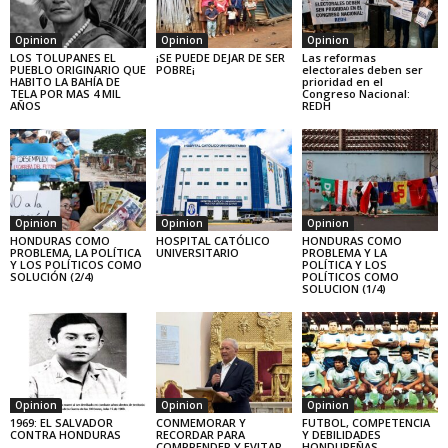
Opinion
Opinion
Opinion
LOS TOLUPANES EL
¡SE PUEDE DEJAR DE SER
Las reformas
PUEBLO ORIGINARIO QUE
POBRE¡
electorales deben ser
HABITO LA BAHÍA DE
prioridad en el
TELA POR MAS 4 MIL
Congreso Nacional:
AÑOS
REDH
Opinion
Opinion
Opinion
HONDURAS COMO
HOSPITAL CATÓLICO
HONDURAS COMO
PROBLEMA, LA POLÍTICA
UNIVERSITARIO
PROBLEMA Y LA
Y LOS POLÍTICOS COMO
POLÍTICA Y LOS
SOLUCIÓN (2/4)
POLÍTICOS COMO
SOLUCION (1/4)
Opinion
Opinion
Opinion
1969: EL SALVADOR
CONMEMORAR Y
FUTBOL, COMPETENCIA
CONTRA HONDURAS
RECORDAR PARA
Y DEBILIDADES
COMPRENDER Y EVITAR
HONDUREÑAS