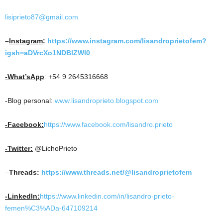
lisiprieto87@gmail.com
–
Instagram
:
https://www.instagram.com/lisandroprietofem?
igsh=aDVrcXo1NDBlZWl0
-What’sApp
: +54 9 2645316668
-Blog personal:
www.lisandroprieto.blogspot.com
-Facebook:
https://www.facebook.com/lisandro.prieto
-Twitter:
@LichoPrieto
–
Threads:
https://www.threads.net/@lisandroprietofem
-LinkedIn:
https://www.linkedin.com/in/lisandro-prieto-
femen%C3%ADa-647109214