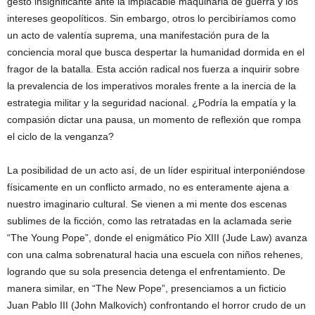
gesto insignificante ante la implacable maquinaria de guerra y los
intereses geopolíticos. Sin embargo, otros lo percibiríamos como
un acto de valentía suprema, una manifestación pura de la
conciencia moral que busca despertar la humanidad dormida en el
fragor de la batalla. Esta acción radical nos fuerza a inquirir sobre
la prevalencia de los imperativos morales frente a la inercia de la
estrategia militar y la seguridad nacional. ¿Podría la empatía y la
compasión dictar una pausa, un momento de reflexión que rompa
el ciclo de la venganza?
La posibilidad de un acto así, de un líder espiritual interponiéndose
físicamente en un conflicto armado, no es enteramente ajena a
nuestro imaginario cultural. Se vienen a mi mente dos escenas
sublimes de la ficción, como las retratadas en la aclamada serie
“The Young Pope”, donde el enigmático Pío XIII (Jude Law) avanza
con una calma sobrenatural hacia una escuela con niños rehenes,
logrando que su sola presencia detenga el enfrentamiento. De
manera similar, en “The New Pope”, presenciamos a un ficticio
Juan Pablo III (John Malkovich) confrontando el horror crudo de un