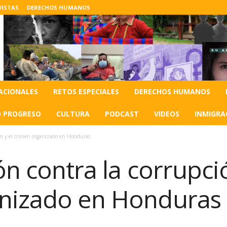
VISTAS
DERECHOS HUMANOS
ACIONALES
RETOS ESPECIALES
DERECHOS HUMANOS
O PROGRESO
CULTURA
PODCAST
VIDEOS
INMIGRA
ión y el crimen organizado en Honduras
ón contra la corrupció
anizado en Honduras