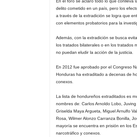
En el foro se aclaró todo lo que conlleva 
delito cometido en un país, pero los efect
a través de la extradición se logra que en
con elementos probatorios para la investi
Además, con la extradición se busca evit
los tratados bilaterales o en los tratados
no puedan eludir la acción de la justicia.
En 2012 fue aprobado por el Congreso Nac
Honduras ha extraditado a decenas de hon
conexos.
La lista de hondureños extraditados es mu
nombres de: Carlos Arnoldo Lobo, Juving 
Griselda Maya Argueta, Miguel Arnulfo Vall
Rosa, Wilmer Alonzo Carranza Bonilla, Jos
mayoría se encuentra en prisión en los Es
narcotráfico y conexos.