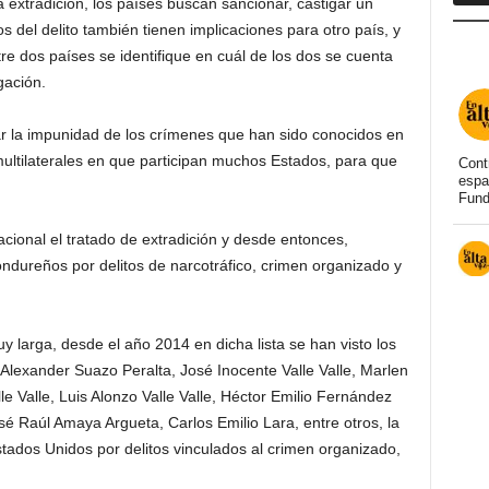
la extradición, los países buscan sancionar, castigar un
os del delito también tienen implicaciones para otro país, y
tre dos países se identifique en cuál de los dos se cuenta
gación.
ar la impunidad de los crímenes que han sido conocidos en
 multilaterales en que participan muchos Estados, para que
Cont
espa
Fund
ional el tratado de extradición y desde entonces,
dureños por delitos de narcotráfico, crimen organizado y
y larga, desde el año 2014 en dicha lista se han visto los
Alexander Suazo Peralta, José Inocente Valle Valle, Marlen
e Valle, Luis Alonzo Valle Valle, Héctor Emilio Fernández
é Raúl Amaya Argueta, Carlos Emilio Lara, entre otros, la
tados Unidos por delitos vinculados al crimen organizado,