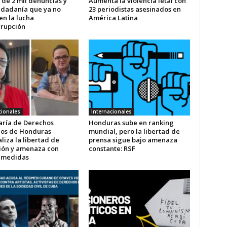
 de 2 mil denuncias y
Aumenta la violencia letal con
udadanía que ya no
23 periodistas asesinados en
en la lucha
América Latina
rrupción
cionales
Internacionales
aría de Derechos
Honduras sube en ranking
os de Honduras
mundial, pero la libertad de
liza la libertad de
prensa sigue bajo amenaza
ión y amenaza con
constante: RSF
r medidas