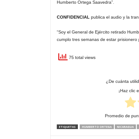
Humberto Ortega Saavedra”.
CONFIDENCIAL
publica el audio y la tra
“Soy el General de Ejército retirado Hum
cumplo tres semanas de estar prisionero p
75 total views
¿De cuánta utili
¡Haz clic 
Promedio de pun
ETIQUETAS
HUMBERTO ORTEGA
NICARAGUA