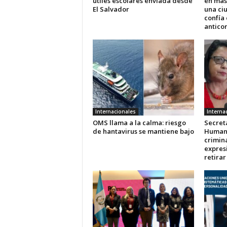
útiles escolares enviada desde
en más
El Salvador
una ci
confía 
antico
Internacionales
Interna
OMS llama a la calma: riesgo
Secret
de hantavirus se mantiene bajo
Human
crimina
expres
retira