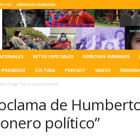
VISTAS
DERECHOS HUMANOS
ACIONALES
RETOS ESPECIALES
DERECHOS HUMANOS
O PROGRESO
CULTURA
PODCAST
VIDEOS
INMIGRA
rto Ortega: “Soy un prisionero político”
roclama de Humberto
ionero político”