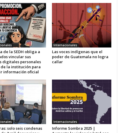
cionales
Internacionales
a de la SEDH obliga a
Las voces indígenas que el
dos vincular sus
poder de Guatemala no logra
s digitales personales
callar
 de la institución para
r información oficial
cionales
Internacionales
as: solo seis condenas
Informe Sombra 2025 |