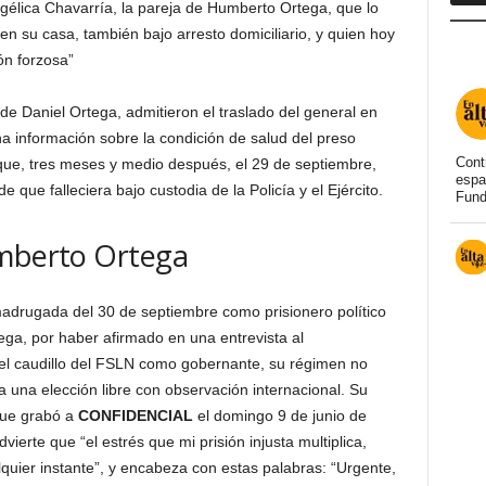
élica Chavarría, la pareja de Humberto Ortega, que lo
su casa, también bajo arresto domiciliario, y quien hoy
ón forzosa”
a de Daniel Ortega, admitieron el traslado del general en
guna información sobre la condición de salud del preso
Cont
a que, tres meses y medio después, el 29 de septiembre,
espa
que falleciera bajo custodia de la Policía y el Ejército.
Fund
umberto Ortega
drugada del 30 de septiembre como prisionero político
ega, por haber afirmado en una entrevista al
 del caudillo del FSLN como gobernante, su régimen no
 una elección libre con observación internacional. Su
que grabó a
CONFIDENCIAL
el domingo 9 de junio de
ierte que “el estrés que mi prisión injusta multiplica,
quier instante”, y encabeza con estas palabras: “Urgente,