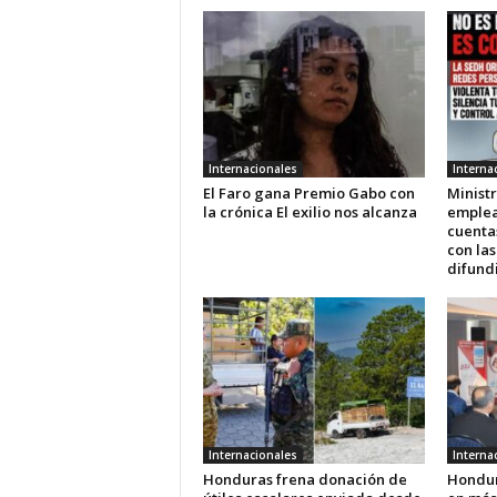
Internacionales
Interna
El Faro gana Premio Gabo con
Ministr
la crónica El exilio nos alcanza
emplea
cuenta
con las
difundi
Internacionales
Interna
Honduras frena donación de
Hondur