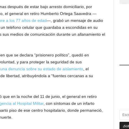
as después de estar bajo arresto domiciliario, por
lo, el general en retiro Humberto Ortega Saavedra —
bre a los 77 años de edad
—, grabó un mensaje de audio
un teléfono celular que guardaba a escondidas en su
os sus medios de comunicación durante un allanamiento el
 en que se declara “prisionero político”, quedó en
oluntad, y para proteger la seguridad de sus
a una denuncia sobre su estado de aislamiento
, el
e libertad, atribuyéndola a “fuentes cercanas a su
 que en la noche del 11 de junio, el general en retiro
ncia al Hospital Militar
, con síntomas de un infarto
uarto piso de ese centro hospitalario, donde permaneció,
muerte.