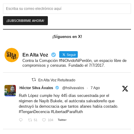
¡Síguenos en X!
En Alta Voz
Seguir
Contra la Corrupción #NiOlvidoNiPerdón, un espacio libre de
compromisos y censuras. Fundado el 7/7/2017.
En Alta Voz Retuiteado
Héctor Silva Ávalos
@hsilvavalos
·
7 Ago
Ruth López cumple hoy 445 días secuestrada por el
régimen de Nayib Bukele, el autócrata salvadoreño que
destruyó la democracia que tantos afanes había costado.
#TenganDecencia
#LibertadParaRuth
51
104
Twitter