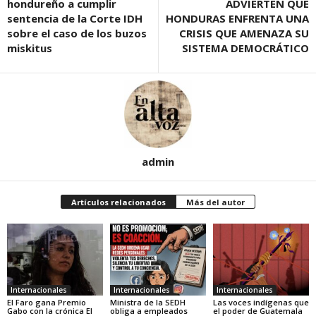
hondureño a cumplir
ADVIERTEN QUE
sentencia de la Corte IDH
HONDURAS ENFRENTA UNA
sobre el caso de los buzos
CRISIS QUE AMENAZA SU
miskitus
SISTEMA DEMOCRÁTICO
admin
Artículos relacionados
Más del autor
Internacionales
Internacionales
Internacionales
El Faro gana Premio
Ministra de la SEDH
Las voces indígenas que
Gabo con la crónica El
obliga a empleados
el poder de Guatemala