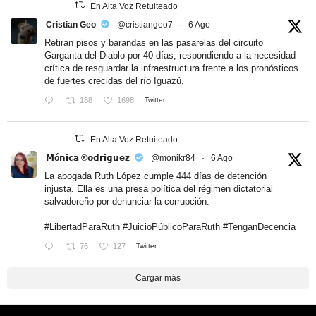
En Alta Voz Retuiteado
Cristian Geo
@cristiangeo7
·
6 Ago
Retiran pisos y barandas en las pasarelas del circuito
Garganta del Diablo por 40 días, respondiendo a la necesidad
crítica de resguardar la infraestructura frente a los pronósticos
de fuertes crecidas del río Iguazú.
188
1698
Twitter
En Alta Voz Retuiteado
𝗠ó𝗻𝗶𝗰𝗮 ®𝗼𝗱𝗿𝗶𝗴𝘂𝗲𝘇
@monikr84
·
6 Ago
La abogada Ruth López cumple 444 días de detención
injusta. Ella es una presa política del régimen dictatorial
salvadoreño por denunciar la corrupción.
#LibertadParaRuth
#JuicioPúblicoParaRuth
#TenganDecencia
76
127
Twitter
Cargar más