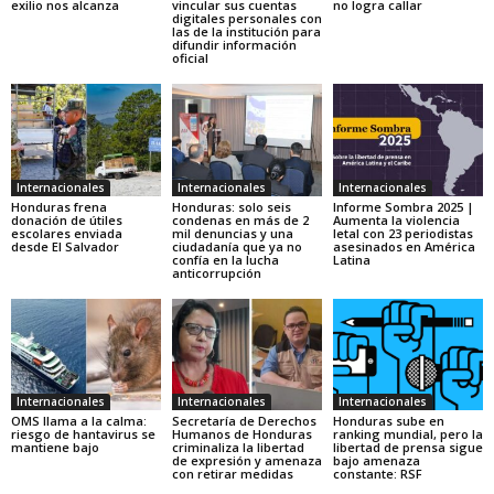
exilio nos alcanza
vincular sus cuentas
no logra callar
digitales personales con
las de la institución para
difundir información
oficial
Internacionales
Internacionales
Internacionales
Honduras frena
Honduras: solo seis
Informe Sombra 2025 |
donación de útiles
condenas en más de 2
Aumenta la violencia
escolares enviada
mil denuncias y una
letal con 23 periodistas
desde El Salvador
ciudadanía que ya no
asesinados en América
confía en la lucha
Latina
anticorrupción
Internacionales
Internacionales
Internacionales
OMS llama a la calma:
Secretaría de Derechos
Honduras sube en
riesgo de hantavirus se
Humanos de Honduras
ranking mundial, pero la
mantiene bajo
criminaliza la libertad
libertad de prensa sigue
de expresión y amenaza
bajo amenaza
con retirar medidas
constante: RSF