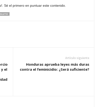
!. Sé el primero en puntuar este contenido.
SOLUTO
Artículo siguiente
orcio
Honduras aprueba leyes más duras
y el
contra el feminicidio: ¿Será suficiente?
idad