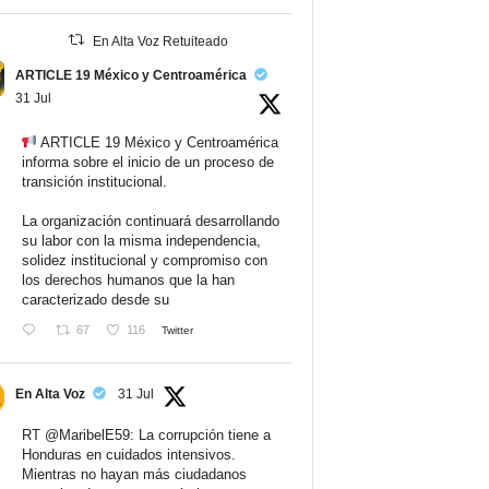
En Alta Voz Retuiteado
ARTICLE 19 México y Centroamérica
31 Jul
ARTICLE 19 México y Centroamérica
informa sobre el inicio de un proceso de
transición institucional.
La organización continuará desarrollando
su labor con la misma independencia,
solidez institucional y compromiso con
los derechos humanos que la han
caracterizado desde su
67
116
Twitter
En Alta Voz
31 Jul
RT
@MaribelE59
: La corrupción tiene a
Honduras en cuidados intensivos.
Mientras no hayan más ciudadanos