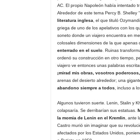
AC. El propio Napoleón había intentado tr
Alrededor de este tema Percy B. Shelley “
literatura inglesa
, el que tituló Ozymand
griega de uno de los apelativos con los q
soneto donde un viajero encuentra en med
colosales dimensiones de la que apenas
enterrado en el suelo
. Ruinas transform
ordenó su construcción en otro tiempo, pe
viajero ve entonces unas palabras escrit
¡mirad mis obras, vosotros poderosos
arenas del desierto alrededor; una gigan
abandono siempre a todos
, incluso a l
Algunos tuvieron suerte. Lenin, Stalin y
colapsaría. Se derribarían sus estatuas.
M
la momia de Lenin en el Kremlin
, ante 
Castro murió sin imaginar que su revoluc
afectados por los Estados Unidos, poniend