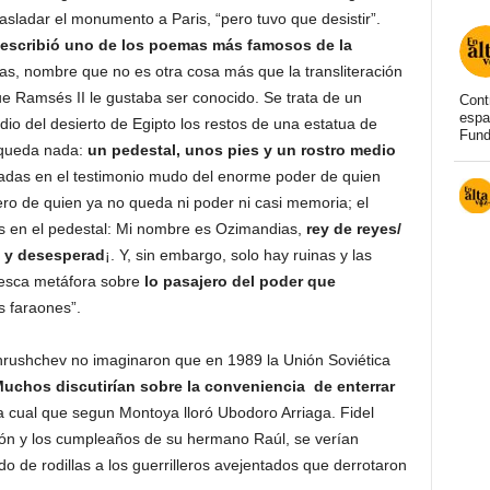
asladar el monumento a Paris, “pero tuvo que desistir”.
escribió uno de los poemas más famosos de la
ias, nombre que no es otra cosa más que la transliteración
ue Ramsés II le gustaba ser conocido. Se trata de un
Cont
espa
io del desierto de Egipto los restos de una estatua de
Fund
 queda nada:
un pedestal, unos pies y un rostro medio
adas en el testimonio mudo del enorme poder de quien
ro de quien ya no queda ni poder ni casi memoria; el
as en el pedestal: Mi nombre es Ozimandias,
rey de reyes/
, y desesperad
¡. Y, sin embargo, solo hay ruinas y las
tesca metáfora sobre
lo pasajero del poder que
os faraones”.
 Khrushchev no imaginaron que en 1989 la Unión Soviética
uchos discutirían sobre la conveniencia de enterrar
la cual que segun Montoya lloró Ubodoro Arriaga. Fidel
ión y los cumpleaños de su hermano Raúl, se verían
o de rodillas a los guerrilleros avejentados que derrotaron