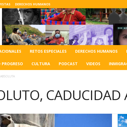
VISTAS
DERECHOS HUMANOS
ACIONALES
RETOS ESPECIALES
DERECHOS HUMANOS
O PROGRESO
CULTURA
PODCAST
VIDEOS
INMIGRA
 ABSOLUTA
OLUTO, CADUCIDAD