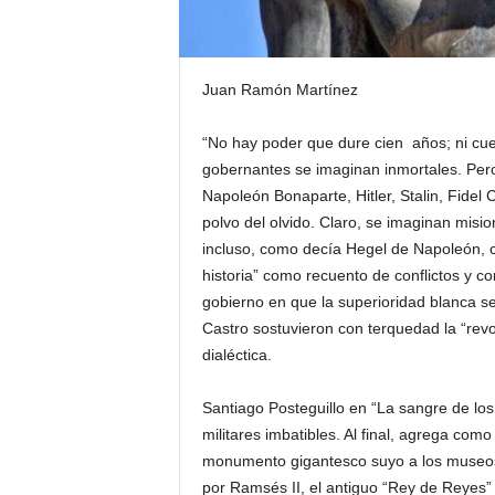
Juan Ramón Martínez
“No hay poder que dure cien años; ni cuer
gobernantes se imaginan inmortales. Pero
Napoleón Bonaparte, Hitler, Stalin, Fidel
polvo del olvido. Claro, se imaginan misi
incluso, como decía Hegel de Napoleón, c
historia” como recuento de conflictos y c
gobierno en que la superioridad blanca s
Castro sostuvieron con terquedad la “revo
dialéctica.
Santiago Posteguillo en “La sangre de los 
militares imbatibles. Al final, agrega como
monumento gigantesco suyo a los museo
por Ramsés II, el antiguo “Rey de Reyes” 