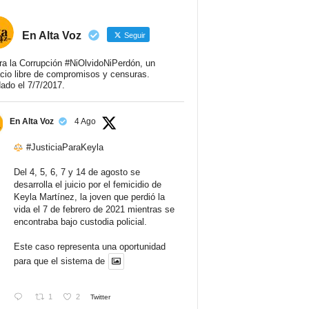
En Alta Voz
Seguir
ra la Corrupción #NiOlvidoNiPerdón, un
cio libre de compromisos y censuras.
ado el 7/7/2017.
En Alta Voz
4 Ago
#JusticiaParaKeyla
Del 4, 5, 6, 7 y 14 de agosto se
desarrolla el juicio por el femicidio de
Keyla Martínez, la joven que perdió la
vida el 7 de febrero de 2021 mientras se
encontraba bajo custodia policial.
Este caso representa una oportunidad
para que el sistema de
1
2
Twitter