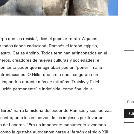
po que los resista”, dice el popular refrán. Algunos
 todos tienen caducidad. Ramsés el faraón egipcio,
 Castro, Carias Andino. Todos terminan arrinconados en el
oneros, creadores de nuevas culturas y sociedades; e
on tanto poder que imaginaban podían “poner fin a la
onfrontaciones. O Hitler que creía que inauguraba un
e impondría durante más de mil años. Trotsky y Fidel
lución permanente” e indefinida, como final de la
libros” narra la historia del poder de Ramsés y sus fuerzas
 contrapunto los esfuerzos de los ingleses por llevar un
s de Londres. “Era un imponente monumento levantado
como le gustaba autodenominarse el faraón del siglo XIII