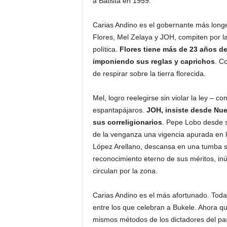
a Batista en 1959.
Carias Andino es el gobernante más longe
Flores, Mel Zelaya y JOH, compiten por la
política.
Flores tiene más de 23 años d
imponiendo sus reglas y caprichos
. C
de respirar sobre la tierra florecida.
Mel, logro reelegirse sin violar la ley – 
espantapájaros.
JOH, insiste desde Nue
sus correligionarios
. Pepe Lobo desde s
de la venganza una vigencia apurada en l
López Arellano, descansa en una tumba sol
reconocimiento eterno de sus méritos, inú
circulan por la zona.
Carias Andino es el más afortunado. Todav
entre los que celebran a Bukele. Ahora qu
mismos métodos de los dictadores del pas