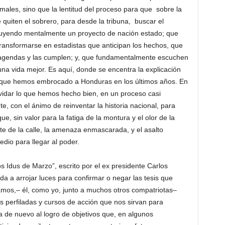
males, sino que la lentitud del proceso para que sobre la
e quiten el sobrero, para desde la tribuna, buscar el
truyendo mentalmente un proyecto de nación estado; que
 transformarse en estadistas que anticipan los hechos, que
n agendas y las cumplen; y, que fundamentalmente escuchen
na vida mejor. Es aquí, donde se encentra la explicación
 al que hemos embrocado a Honduras en los últimos años. En
lvidar lo que hemos hecho bien, en un proceso casi
e, con el ánimo de reinventar la historia nacional, para
e, sin valor para la fatiga de la montura y el olor de la
e de la calle, la amenaza enmascarada, y el asalto
dio para llegar al poder.
s Idus de Marzo”, escrito por el ex presidente Carlos
a a arrojar luces para confirmar o negar las tesis que
mos,– él, como yo, junto a muchos otros compatriotas–
s perfiladas y cursos de acción que nos sirvan para
a de nuevo al logro de objetivos que, en algunos