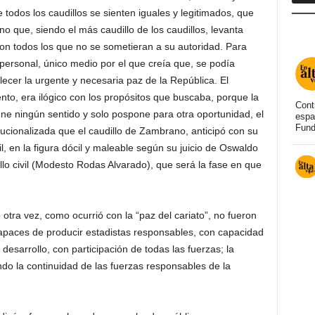
todos los caudillos se sienten iguales y legitimados, que
ino que, siendo el más caudillo de los caudillos, levanta
n todos los que no se sometieran a su autoridad. Para
ersonal, único medio por el que creía que, se podía
lecer la urgente y necesaria paz de la República. El
to, era ilógico con los propósitos que buscaba, porque la
Cont
iene ningún sentido y solo pospone para otra oportunidad, el
espa
Fund
tucionalizada que el caudillo de Zambrano, anticipó con su
il, en la figura dócil y maleable según su juicio de Oswaldo
llo civil (Modesto Rodas Alvarado), que será la fase en que
tra vez, como ocurrió con la “paz del cariato”, no fueron
capaces de producir estadistas responsables, con capacidad
l desarrollo, con participación de todas las fuerzas; la
do la continuidad de las fuerzas responsables de la