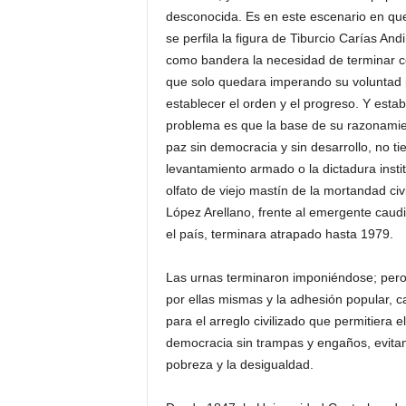
desconocida. Es en este escenario en que 
se perfila la figura de Tiburcio Carías And
como bandera la necesidad de terminar co
que solo quedara imperando su voluntad p
establecer el orden y el progreso. Y estab
problema es que la base de su razonamien
paz sin democracia y sin desarrollo, no t
levantamiento armado o la dictadura insti
olfato de viejo mastín de la mortandad civ
López Arellano, frente al emergente caudi
el país, terminara atrapado hasta 1979.
Las urnas terminaron imponiéndose; pero o
por ellas mismas y la adhesión popular, 
para el arreglo civilizado que permitiera e
democracia sin trampas y engaños, evitan
pobreza y la desigualdad.