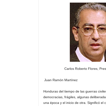
H
o
n
d
u
r
a
s
y
e
l
m
u
Carlos Roberto Flores, Pre
n
d
o
Juan Ramón Martínez
Honduras del tiempo de las guerras civiles
democracias, frágiles, algunas deliberadam
una época y el inicio de otra. Significó el 