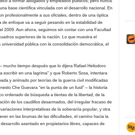
edicó a formar abogados y empleados públicos; pero nunca
a una base científica vinculada con el desarrollo nacional. En
on profesionalmente a sus oficiales, dentro de una óptica
ia de enfoque va a seguir pesando en la estabilidad de
del 2009. Aun ahora, seguimos sin contar con una Facultad
 cuadros superiores de la nación. Lo que muestra el
universidad pública con la consolidación democrática, el
– mucho tiempo después que lo dijera Rafael Heliodoro
ía escribir en una lagrima” y que Roberto Sosa, intentara
bada y animado por teorías de la guerra civil modificadas
nesto Che Guevara “en la punta de un fusil” – la historia
 ordenado de búsqueda a tientas de la libertad, de la
zación de los caudillos desarmados, del irregular fracaso de
 variaciones interpretativas de la soberanía popular; y otra
ver en las brumas de las dificultades, el camino hacia la
 desarrollo asentado en propietarios libres, capaces de