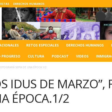
VISTAS
DERECHOS HUMANOS
ACIONALES
RETOS ESPECIALES
DERECHOS HUMANOS
O PROGRESO
CULTURA
PODCAST
VIDEOS
INMIGRA
 FOTOGRAFIÁ SEPIA DE UNA ÉPOCA.1/2
LOS IDUS DE MARZO”,
NA ÉPOCA.1/2