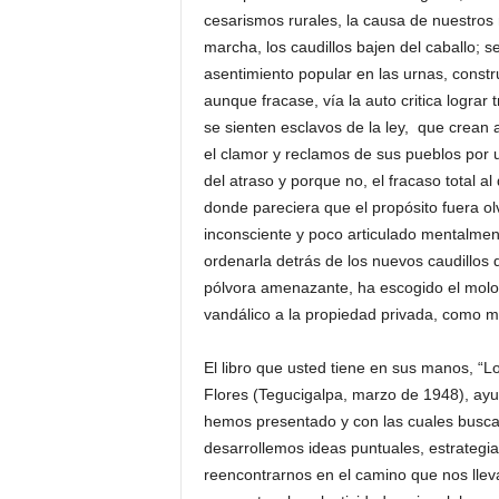
cesarismos rurales, la causa de nuestros 
marcha, los caudillos bajen del caballo; s
asentimiento popular en las urnas, cons
aunque fracase, vía la auto critica lograr
se sienten esclavos de la ley, que crea
el clamor y reclamos de sus pueblos por u
del atraso y porque no, el fracaso total
donde pareciera que el propósito fuera o
inconsciente y poco articulado mentalment
ordenarla detrás de los nuevos caudillos qu
pólvora amenazante, ha escogido el molot
vandálico a la propiedad privada, como me
El libro que usted tiene en sus manos, “Lo
Flores (Tegucigalpa, marzo de 1948), ayud
hemos presentado y con las cuales busca
desarrollemos ideas puntuales, estrategia
reencontrarnos en el camino que nos llev