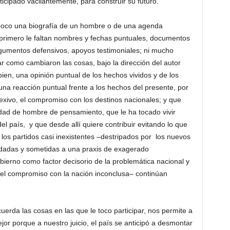
icipado vacilantemente, para construir su futuro.
ampoco una biografía de un hombre o de una agenda
 primero le faltan nombres y fechas puntuales, documentos
rgumentos defensivos, apoyos testimoniales; ni mucho
como cambiaron las cosas, bajo la dirección del autor
 bien, una opinión puntual de los hechos vividos y de los
 una reacción puntual frente a los hechos del presente, por
lexivo, el compromiso con los destinos nacionales; y que
ilidad de hombre de pensamiento, que le ha tocado vivir
el país, y que desde allí quiere contribuir evitando lo que
, los partidos casi inexistentes –destripados por los nuevos
dadas y sometidas a una praxis de exagerado
bierno como factor decisorio de la problemática nacional y
y el compromiso con la nación inconclusa– continúan
erda las cosas en las que le toco participar, nos permite a
jor porque a nuestro juicio, el país se anticipó a desmontar