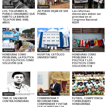
Opinion
Opinion
Opinion
LOS TOLUPANES EL
¡SE PUEDE DEJAR DE SER
Las reformas
PUEBLO ORIGINARIO QUE
POBRE¡
electorales deben ser
HABITO LA BAHÍA DE
prioridad en el
TELA POR MAS 4 MIL
Congreso Nacional:
AÑOS
REDH
Opinion
Opinion
Opinion
HONDURAS COMO
HOSPITAL CATÓLICO
HONDURAS COMO
PROBLEMA, LA POLÍTICA
UNIVERSITARIO
PROBLEMA Y LA
Y LOS POLÍTICOS COMO
POLÍTICA Y LOS
SOLUCIÓN (2/4)
POLÍTICOS COMO
SOLUCION (1/4)
Opinion
Opinion
Opinion
1969: EL SALVADOR
CONMEMORAR Y
FUTBOL, COMPETENCIA
CONTRA HONDURAS
RECORDAR PARA
Y DEBILIDADES
COMPRENDER Y EVITAR
HONDUREÑAS
QUE SE REPITAN LOS