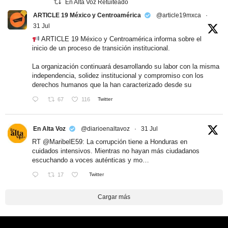
En Alta Voz Retuiteado
ARTICLE 19 México y Centroamérica
@article19mxca
·
31 Jul
ARTICLE 19 México y Centroamérica informa sobre el
inicio de un proceso de transición institucional.
La organización continuará desarrollando su labor con la misma
independencia, solidez institucional y compromiso con los
derechos humanos que la han caracterizado desde su
67
116
Twitter
En Alta Voz
@diarioenaltavoz
·
31 Jul
RT
@MaribelE59
: La corrupción tiene a Honduras en
cuidados intensivos. Mientras no hayan más ciudadanos
escuchando a voces auténticas y mo…
17
Twitter
Cargar más