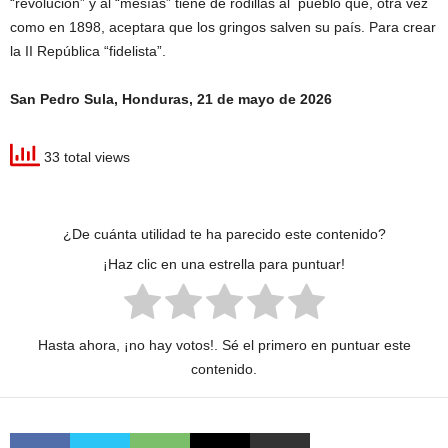
“revolución” y al “mesías” tiene de rodillas al pueblo que, otra vez
como en 1898, aceptara que los gringos salven su país. Para crear
la II República “fidelista”.
San Pedro Sula, Honduras, 21 de mayo de 2026
33 total views
¿De cuánta utilidad te ha parecido este contenido?
¡Haz clic en una estrella para puntuar!
Hasta ahora, ¡no hay votos!. Sé el primero en puntuar este
contenido.