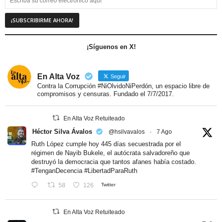
¡Síguenos en X!
En Alta Voz
Seguir
Contra la Corrupción #NiOlvidoNiPerdón, un espacio libre de
compromisos y censuras. Fundado el 7/7/2017.
En Alta Voz Retuiteado
Héctor Silva Ávalos
@hsilvavalos
·
7 Ago
Ruth López cumple hoy 445 días secuestrada por el
régimen de Nayib Bukele, el autócrata salvadoreño que
destruyó la democracia que tantos afanes había costado.
#TenganDecencia
#LibertadParaRuth
58
126
Twitter
En Alta Voz Retuiteado