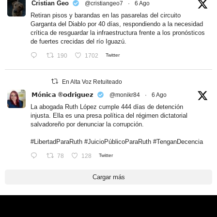
Cristian Geo
@cristiangeo7
·
6 Ago
Retiran pisos y barandas en las pasarelas del circuito
Garganta del Diablo por 40 días, respondiendo a la necesidad
crítica de resguardar la infraestructura frente a los pronósticos
de fuertes crecidas del río Iguazú.
190
1702
Twitter
En Alta Voz Retuiteado
𝗠ó𝗻𝗶𝗰𝗮 ®𝗼𝗱𝗿𝗶𝗴𝘂𝗲𝘇
@monikr84
·
6 Ago
La abogada Ruth López cumple 444 días de detención
injusta. Ella es una presa política del régimen dictatorial
salvadoreño por denunciar la corrupción.
#LibertadParaRuth
#JuicioPúblicoParaRuth
#TenganDecencia
78
128
Twitter
Cargar más