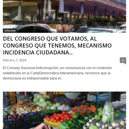
Informe
DEL CONGRESO QUE VOTAMOS, AL
CONGRESO QUE TENEMOS, MECANISMO
INCIDENCIA CIUDADANA...
febrero 7, 2024
0
El Consejo Nacional Anticorrupción, en consonancia con el contenido
establecido en la CartaDemocrática Interamericana, reconoce que la
democracia es indispensable para el...