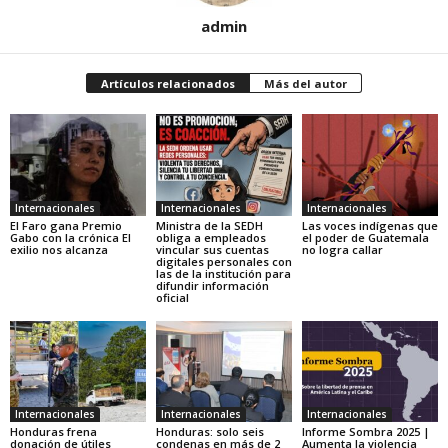
admin
Artículos relacionados
Más del autor
Internacionales
Internacionales
Internacionales
El Faro gana Premio
Ministra de la SEDH
Las voces indígenas que
Gabo con la crónica El
obliga a empleados
el poder de Guatemala
exilio nos alcanza
vincular sus cuentas
no logra callar
digitales personales con
las de la institución para
difundir información
oficial
Internacionales
Internacionales
Internacionales
Honduras frena
Honduras: solo seis
Informe Sombra 2025 |
donación de útiles
condenas en más de 2
Aumenta la violencia