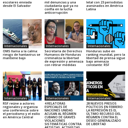
escolares enviada
mil denuncias y una
letal con 23 periodistas
desde El Salvador
ciudadanía que ya no
asesinados en América
confía en la lucha
Latina
anticorrupción
Internacionales
Internacionales
Internacionales
OMS llama a la calma:
Secretaría de Derechos
Honduras sube en
riesgo de hantavirus se
Humanos de Honduras
ranking mundial, pero la
mantiene bajo
criminaliza la libertad
libertad de prensa sigue
de expresión y amenaza
bajo amenaza
con retirar medidas
constante: RSF
Internacionales
Internacionales
Internacionales
RSF reúne a actores
4 RELATORAS
28 NUEVOS PRESOS
regionales y organiza
ESPECIALES DE
POLÍTICOS EN FEBRERO:
una conferencia sobre
NACIONES UNIDAS
LA REPRESIÓN ES EL
el periodismo y el exilio
ACUSAN AL RÉGIMEN
ÚLTIMO RECURSO DEL
en América Central
CUBANO DE GRAVES
RÉGIMEN CONTRA EL
VIOLACIONES
DESEO GENERALIZADO
SISTEMÁTICAS CONTRA
DE LIBERTAD
ARTISTAS, ACTIVISTAS