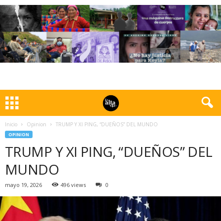
Inicio
Opinion
TRUMP Y XI PING, “DUEÑOS” DEL MUNDO
OPINION
TRUMP Y XI PING, “DUEÑOS” DEL
MUNDO
mayo 19, 2026
496 views
0