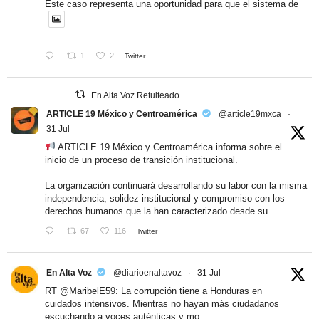
Este caso representa una oportunidad para que el sistema de
1
2
Twitter
En Alta Voz Retuiteado
ARTICLE 19 México y Centroamérica
@article19mxca
·
31 Jul
ARTICLE 19 México y Centroamérica informa sobre el
inicio de un proceso de transición institucional.
La organización continuará desarrollando su labor con la misma
independencia, solidez institucional y compromiso con los
derechos humanos que la han caracterizado desde su
67
116
Twitter
En Alta Voz
@diarioenaltavoz
·
31 Jul
RT
@MaribelE59
: La corrupción tiene a Honduras en
cuidados intensivos. Mientras no hayan más ciudadanos
escuchando a voces auténticas y mo…