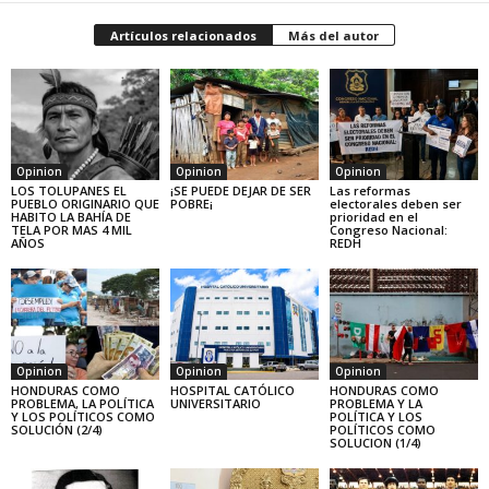
Artículos relacionados
Más del autor
Opinion
Opinion
Opinion
LOS TOLUPANES EL
¡SE PUEDE DEJAR DE SER
Las reformas
PUEBLO ORIGINARIO QUE
POBRE¡
electorales deben ser
HABITO LA BAHÍA DE
prioridad en el
TELA POR MAS 4 MIL
Congreso Nacional:
AÑOS
REDH
Opinion
Opinion
Opinion
HONDURAS COMO
HOSPITAL CATÓLICO
HONDURAS COMO
PROBLEMA, LA POLÍTICA
UNIVERSITARIO
PROBLEMA Y LA
Y LOS POLÍTICOS COMO
POLÍTICA Y LOS
SOLUCIÓN (2/4)
POLÍTICOS COMO
SOLUCION (1/4)