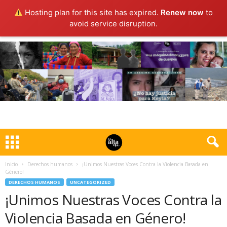
Hosting plan for this site has expired.
Renew now
to
avoid service disruption.
Inicio
Derechos humanos
¡Unimos Nuestras Voces Contra la Violencia Basada en
Género!
DERECHOS HUMANOS
UNCATEGORIZED
¡Unimos Nuestras Voces Contra la
Violencia Basada en Género!