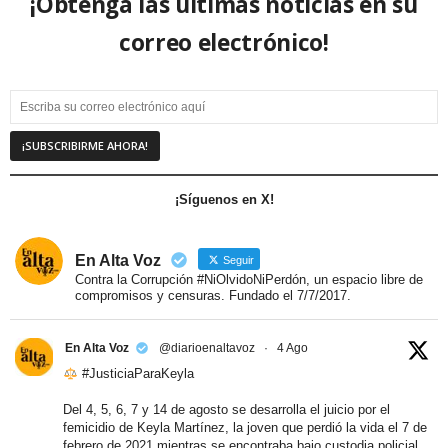
¡Obtenga las últimas noticias en su
correo electrónico!
¡Síguenos en X!
En Alta Voz
Seguir
Contra la Corrupción #NiOlvidoNiPerdón, un espacio libre de
compromisos y censuras. Fundado el 7/7/2017.
En Alta Voz
@diarioenaltavoz
·
4 Ago
#JusticiaParaKeyla
Del 4, 5, 6, 7 y 14 de agosto se desarrolla el juicio por el
femicidio de Keyla Martínez, la joven que perdió la vida el 7 de
febrero de 2021 mientras se encontraba bajo custodia policial.