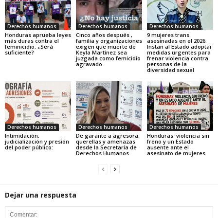
Derechos humanos
Derechos humanos
Derechos humanos
Honduras aprueba leyes
Cinco años después ,
9 mujeres trans
más duras contra el
familia y organizaciones
asesinadas en el 2026:
feminicidio: ¿Será
exigen que muerte de
Instan al Estado adoptar
suficiente?
Keyla Martínez sea
medidas urgentes para
juzgada como femicidio
frenar violencia contra
agravado
personas de la
diversidad sexual
Derechos humanos
Derechos humanos
Derechos humanos
Intimidación,
De garante a agresora:
Honduras: violencia sin
judicialización y presión
querellas y amenazas
freno y un Estado
del poder público:
desde la Secretaría de
ausente ante el
Derechos Humanos
asesinato de mujeres
Dejar una respuesta