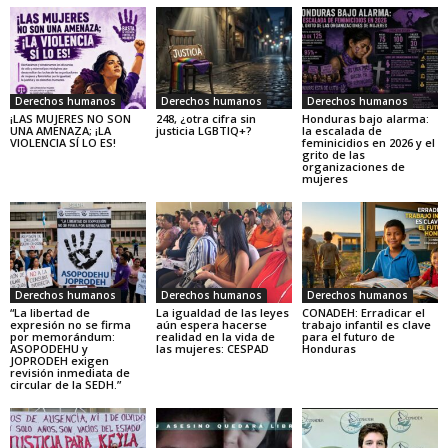
Derechos humanos
Derechos humanos
Derechos humanos
¡LAS MUJERES NO SON
248, ¿otra cifra sin
Honduras bajo alarma:
UNA AMENAZA; ¡LA
justicia LGBTIQ+?
la escalada de
VIOLENCIA SÍ LO ES!
feminicidios en 2026 y el
grito de las
organizaciones de
mujeres
Derechos humanos
Derechos humanos
Derechos humanos
“La libertad de
La igualdad de las leyes
CONADEH: Erradicar el
expresión no se firma
aún espera hacerse
trabajo infantil es clave
por memorándum:
realidad en la vida de
para el futuro de
ASOPODEHU y
las mujeres: CESPAD
Honduras
JOPRODEH exigen
revisión inmediata de
circular de la SEDH.”