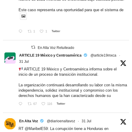
Este caso representa una oportunidad para que el sistema de
1
1
Twitter
En Alta Voz Retuiteado
ARTICLE 19 México y Centroamérica
@article19mxca
·
31 Jul
ARTICLE 19 México y Centroamérica informa sobre el
inicio de un proceso de transición institucional.
La organización continuará desarrollando su labor con la misma
independencia, solidez institucional y compromiso con los
derechos humanos que la han caracterizado desde su
67
116
Twitter
En Alta Voz
@diarioenaltavoz
·
31 Jul
RT
@MaribelE59
: La corrupción tiene a Honduras en