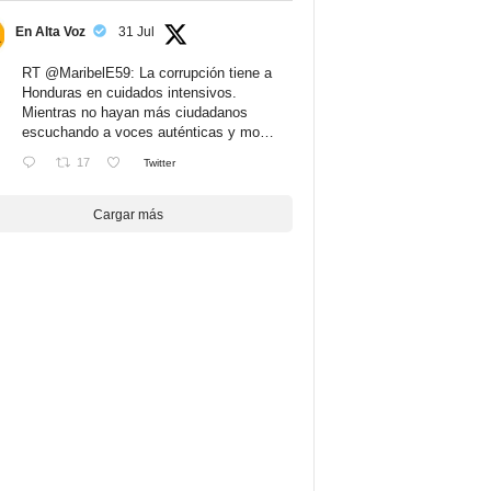
En Alta Voz
31 Jul
RT
@MaribelE59
: La corrupción tiene a
Honduras en cuidados intensivos.
Mientras no hayan más ciudadanos
escuchando a voces auténticas y mo…
17
Twitter
Cargar más