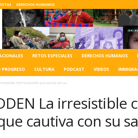
VISTAS
DERECHOS HUMANOS
ACIONALES
RETOS ESPECIALES
DERECHOS HUMANOS
O PROGRESO
CULTURA
PODCAST
VIDEOS
INMIGRA
sistible chef hondureña que cautiva con su...
N La irresistible c
ue cautiva con su sa