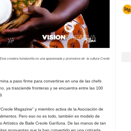
Esta creativa hondureña es una apasionada y promotora de la cultura Creole
ina a paso firme para convertirse en una de las chefs
o, ya trasciende fronteras y se encuentra entre las 100
9.
 “Creole Magazine” y miembro activa de la Asociación de
limentos. Pero eso no es todo, también es modelo de
 Artístico de Baile Creole Garífuna. De las manos de tan
sitas propuestas que la han convertido en una cotizada