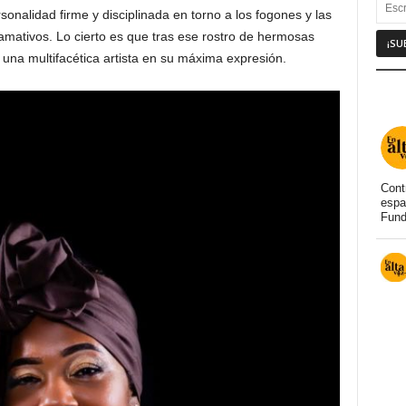
sonalidad firme y disciplinada en torno a los fogones y las
amativos. Lo cierto es que tras ese rostro de hermosas
 una multifacética artista en su máxima expresión.
Cont
espa
Fund