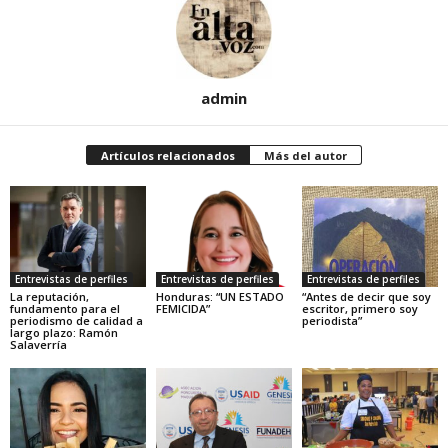
admin
Artículos relacionados
Más del autor
Entrevistas de perfiles
Entrevistas de perfiles
Entrevistas de perfiles
La reputación,
Honduras: “UN ESTADO
“Antes de decir que soy
fundamento para el
FEMICIDA”
escritor, primero soy
periodismo de calidad a
periodista”
largo plazo: Ramón
Salaverría