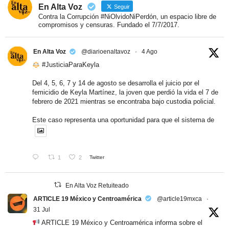
En Alta Voz
Seguir
Contra la Corrupción #NiOlvidoNiPerdón, un espacio libre de
compromisos y censuras. Fundado el 7/7/2017.
En Alta Voz
@diarioenaltavoz
·
4 Ago
#JusticiaParaKeyla
Del 4, 5, 6, 7 y 14 de agosto se desarrolla el juicio por el
femicidio de Keyla Martínez, la joven que perdió la vida el 7 de
febrero de 2021 mientras se encontraba bajo custodia policial.
Este caso representa una oportunidad para que el sistema de
1
2
Twitter
En Alta Voz Retuiteado
ARTICLE 19 México y Centroamérica
@article19mxca
·
31 Jul
ARTICLE 19 México y Centroamérica informa sobre el