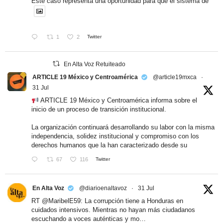
Este caso representa una oportunidad para que el sistema de
1
2
Twitter
En Alta Voz Retuiteado
ARTICLE 19 México y Centroamérica
@article19mxca
·
31 Jul
ARTICLE 19 México y Centroamérica informa sobre el
inicio de un proceso de transición institucional.
La organización continuará desarrollando su labor con la misma
independencia, solidez institucional y compromiso con los
derechos humanos que la han caracterizado desde su
67
116
Twitter
En Alta Voz
@diarioenaltavoz
·
31 Jul
RT
@MaribelE59
: La corrupción tiene a Honduras en
cuidados intensivos. Mientras no hayan más ciudadanos
escuchando a voces auténticas y mo…