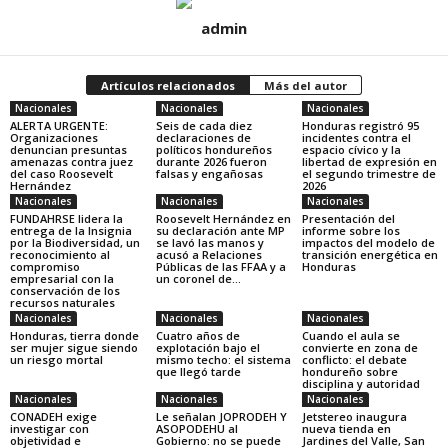
admin
Artículos relacionados
Más del autor
Nacionales
Nacionales
Nacionales
ALERTA URGENTE:
Seis de cada diez
Honduras registró 95
Organizaciones
declaraciones de
incidentes contra el
denuncian presuntas
políticos hondureños
espacio cívico y la
amenazas contra juez
durante 2026 fueron
libertad de expresión en
del caso Roosevelt
falsas y engañosas
el segundo trimestre de
Hernández
2026
Nacionales
Nacionales
Nacionales
FUNDAHRSE lidera la
Roosevelt Hernández en
Presentación del
entrega de la Insignia
su declaración ante MP
informe sobre los
por la Biodiversidad, un
se lavó las manos y
impactos del modelo de
reconocimiento al
acusó a Relaciones
transición energética en
compromiso
Públicas de las FFAA y a
Honduras
empresarial con la
un coronel de...
conservación de los
recursos naturales
Nacionales
Nacionales
Nacionales
Honduras, tierra donde
Cuatro años de
Cuando el aula se
ser mujer sigue siendo
explotación bajo el
convierte en zona de
un riesgo mortal
mismo techo: el sistema
conflicto: el debate
que llegó tarde
hondureño sobre
disciplina y autoridad
Nacionales
Nacionales
Nacionales
CONADEH exige
Le señalan JOPRODEH Y
Jetstereo inaugura
investigar con
ASOPODEHU al
nueva tienda en
objetividad e
Gobierno: no se puede
Jardines del Valle, San