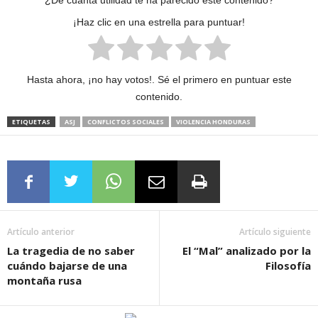
¿De cuánta utilidad te ha parecido este contenido?
¡Haz clic en una estrella para puntuar!
Hasta ahora, ¡no hay votos!. Sé el primero en puntuar este
contenido.
ETIQUETAS
ASJ
CONFLICTOS SOCIALES
VIOLENCIA HONDURAS
Artículo anterior
Artículo siguiente
La tragedia de no saber
El “Mal” analizado por la
cuándo bajarse de una
Filosofía
montaña rusa