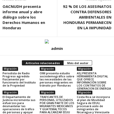
OACNUDH presenta
92 % DE LOS ASESINATOS
informe anual y abre
CONTRA DEFENSORES
diálogo sobre los
AMBIENTALES EN
Derechos Humanos en
HONDURAS PERMANECEN
Honduras
EN LA IMPUNIDAD
admin
Artículos relacionados
Más del autor
Migración
Migración
Migración
Periodista de Radio
OIM presenta estudio
ASJ PRESENTA
Progreso agredido
sociodemográfico sobre
HERRAMIENTA DIGITAL
físicamente por
las necesidades de las
QUE OFRECE
funcionario del Instituto
personas migrantes en
INFORMACIÓN SOBRE
de la Propiedad
tránsito por Honduras
LOS CONTRATOS DE
GENERACION DE ENERGIA
Migración
Migración
Migración
El Departamento de
TRAFICANTES DE
Costa Rica se incorpora
Justicia incrementa sus
PERSONAS, UTILIZADOS
al plan de Movilidad
esfuerzos para
POR GRAN PARTE DE LOS
Segura de EEUU,
desmantelar las
MIGRANTES MEXICANOS
procesará asilo de
operaciones de tráfico
Y GUATEMALTECOS
inmigrantes de
de personas y apoyar
PARA ALCANZAR EEUU
Nicaragua y Venezuela