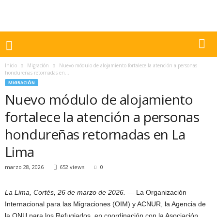
Inicio
Migración
Nuevo módulo de alojamiento fortalece la atención a personas
hondureñas retornadas en...
MIGRACIÓN
Nuevo módulo de alojamiento
fortalece la atención a personas
hondureñas retornadas en La
Lima
marzo 28, 2026
652 views
0
La Lima, Cortés, 26 de marzo de 2026. —
La Organización
Internacional para las Migraciones (OIM) y ACNUR, la Agencia de
la ONU para los Refugiados, en coordinación con la Asociación