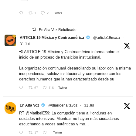
1
2
Twitter
En Alta Voz Retuiteado
ARTICLE 19 México y Centroamérica
@article19mxca
·
31 Jul
📢 ARTICLE 19 México y Centroamérica informa sobre el
inicio de un proceso de transición institucional.
La organización continuará desarrollando su labor con la misma
independencia, solidez institucional y compromiso con los
derechos humanos que la han caracterizado desde su
67
116
Twitter
En Alta Voz
@diarioenaltavoz
·
31 Jul
RT
@MaribelE59
: La corrupción tiene a Honduras en
cuidados intensivos. Mientras no hayan más ciudadanos
escuchando a voces auténticas y mo…
17
Twitter