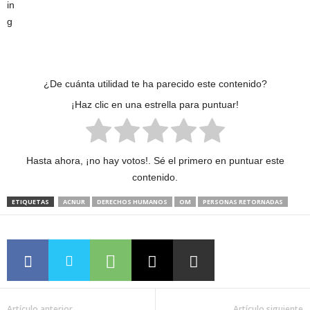
¿De cuánta utilidad te ha parecido este contenido?
¡Haz clic en una estrella para puntuar!
Hasta ahora, ¡no hay votos!. Sé el primero en puntuar este
contenido.
ETIQUETAS
ACNUR
DERECHOS HUMANOS
OM
PERSONAS RETORNADAS
Artículo anterior
Artículo siguiente