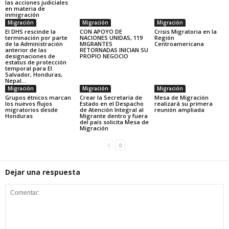
las acciones judiciales
en materia de
inmigración
Migración
Migración
Migración
El DHS rescinde la
CON APOYO DE
Crisis Migratoria en la
terminación por parte
NACIONES UNIDAS, 119
Región
de la Administración
MIGRANTES
Centroamericana
anterior de las
RETORNADAS INICIAN SU
designaciones de
PROPIO NEGOCIO
estatus de protección
temporal para El
Salvador, Honduras,
Nepal...
Migración
Migración
Migración
Grupos étnicos marcan
Crear la Secretaría de
Mesa de Migración
los nuevos flujos
Estado en el Despacho
realizará su primera
migratorios desde
de Atención Integral al
reunión ampliada
Honduras
Migrante dentro y fuera
del país solicita Mesa de
Migración
Dejar una respuesta