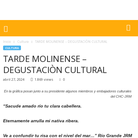
Inicio
Cultura
TARDE MOLINENSE – DEGUSTACIÒN CULTURAL
CULTURA
TARDE MOLINENSE –
DEGUSTACIÒN CULTURAL
abril 27, 2024
1.869 views
0
En la gráfica posan junto a su presidente algunos miembros y embajadores culturales
del CHC-JRM
“Sacude amado río tu clara cabellera.
Eternamente arrulla mi nativa ribera.
Ve a confundir tu risa con el nivel del mar…” Río Grande JRM