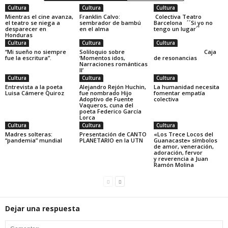
Cultura
Cultura
Cultura
Mientras el cine avanza,
Franklin Calvo:
Colectiva Teatro
el teatro se niega a
sembrador de bambú
Barcelona ´´Si yo no
desparecer en
en el alma
tengo un lugar´´
Honduras
Cultura
Cultura
Cultura
“Mi sueño no siempre
Soliloquio sobre
Caja
fue la escritura”.
‘Momentos idos,
de resonancias
Narraciones románticas
II’
Cultura
Cultura
Cultura
Entrevista a la poeta
Alejandro Rejón Huchin,
La humanidad necesita
Luisa Cámere Quiroz
fue nombrado Hijo
fomentar empatía
Adoptivo de Fuente
colectiva
Vaqueros, cuna del
poeta Federico García
Lorca
Cultura
Cultura
Cultura
Madres solteras:
Presentación de CANTO
«Los Trece Locos del
“pandemia” mundial
PLANETARIO en la UTN
Guanacaste» símbolos
de amor, veneración,
adoración, fervor
y reverencia a Juan
Ramón Molina
Dejar una respuesta