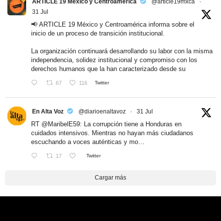
ARTICLE 19 México y Centroamérica
@article19mxca
·
31 Jul
📢 ARTICLE 19 México y Centroamérica informa sobre el
inicio de un proceso de transición institucional.
La organización continuará desarrollando su labor con la misma
independencia, solidez institucional y compromiso con los
derechos humanos que la han caracterizado desde su
67
116
Twitter
En Alta Voz
@diarioenaltavoz
·
31 Jul
RT
@MaribelE59
: La corrupción tiene a Honduras en
cuidados intensivos. Mientras no hayan más ciudadanos
escuchando a voces auténticas y mo…
17
Twitter
Cargar más