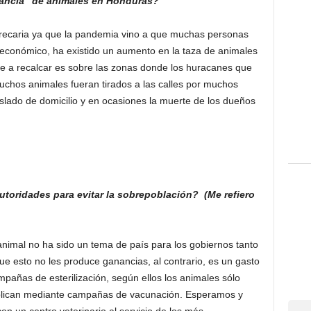
agancia” de animales en Honduras?
precaria ya que la pandemia vino a que muchas personas
económico, ha existido un aumento en la taza de animales
te a recalcar es sobre las zonas donde los huracanes que
uchos animales fueran tirados a las calles por muchos
aslado de domicilio y en ocasiones la muerte de los dueños
autoridades para evitar la sobrepoblación? (Me refiero
imal no ha sido un tema de país para los gobiernos tanto
 esto no les produce ganancias, al contrario, es un gasto
mpañas de esterilización, según ellos los animales sólo
 aplican mediante campañas de vacunación. Esperamos y