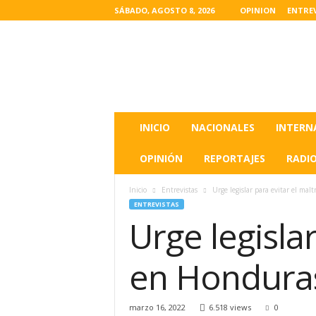
SÁBADO, AGOSTO 8, 2026
OPINION
ENTRE
L
a
s
u
l
t
i
INICIO
NACIONALES
INTERN
m
a
OPINIÓN
REPORTAJES
RADI
s
n
Inicio
Entrevistas
Urge legislar para evitar el ma
o
ENTREVISTAS
t
Urge legisla
i
c
i
en Hondura
a
s
d
marzo 16, 2022
6.518 views
0
e