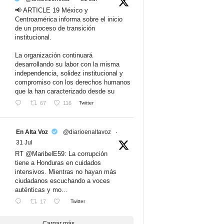
📢 ARTICLE 19 México y
Centroamérica informa sobre el inicio
de un proceso de transición
institucional.
La organización continuará
desarrollando su labor con la misma
independencia, solidez institucional y
compromiso con los derechos humanos
que la han caracterizado desde su
67
116
Twitter
En Alta Voz
@diarioenaltavoz
·
31 Jul
RT @MaribelE59: La corrupción
tiene a Honduras en cuidados
intensivos. Mientras no hayan más
ciudadanos escuchando a voces
auténticas y mo…
17
Twitter
Cargar más