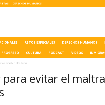
VISTAS
DERECHOS HUMANOS
ACIONALES
RETOS ESPECIALES
DERECHOS HUMANOS
O PROGRESO
CULTURA
PODCAST
VIDEOS
INMIGRA
ltrato animal en Honduras
r para evitar el maltr
s