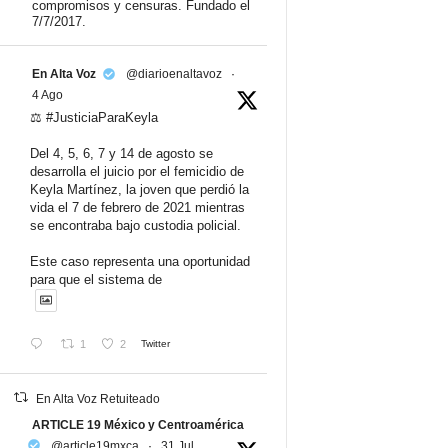
compromisos y censuras. Fundado el
7/7/2017.
En Alta Voz
@diarioenaltavoz
·
4 Ago
⚖️ #JusticiaParaKeyla
Del 4, 5, 6, 7 y 14 de agosto se
desarrolla el juicio por el femicidio de
Keyla Martínez, la joven que perdió la
vida el 7 de febrero de 2021 mientras
se encontraba bajo custodia policial.
Este caso representa una oportunidad
para que el sistema de
1
2
Twitter
En Alta Voz Retuiteado
ARTICLE 19 México y Centroamérica
@article19mxca
·
31 Jul