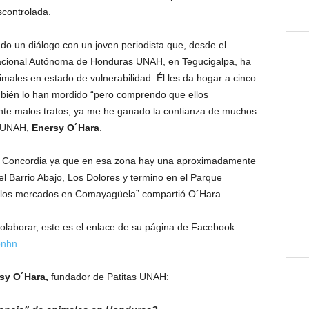
scontrolada.
o un diálogo con un joven periodista que, desde el
Nacional Autónoma de Honduras UNAH, en Tegucigalpa, ha
males en estado de vulnerabilidad. Él les da hogar a cinco
ambién lo han mordido “pero comprendo que ellos
te malos tratos, ya me he ganado la confianza de muchos
s UNAH,
Enersy O´Hara
.
La Concordia ya que en esa zona hay una aproximadamente
el Barrio Abajo, Los Dolores y termino en el Parque
de los mercados en Comayagüela” compartió O´Hara.
colaborar, este es el enlace de su página de Facebook:
onhn
sy O´Hara,
fundador de Patitas UNAH: