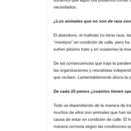
soñamos que algún día podamos contar con
necesitados.
¿Los animales que no son de raza son
El abandono, el maltrato no tiene raza, l
“mestizos” en condición de calle, pero ha
sufren pésimo trato y en ocasiones la mue
De las consecuencias que trajo la pandemi
las organizaciones y rescatistas indepen
que reciben. Lamentablemente ahora la cr
De cada 10 perros ¿cuántos tienen op
Todo va dependiendo de la manera de trab
muchos de ellos son animales que han si
causa de estar en condición de calle. El
manera correcta según las condiciones qu