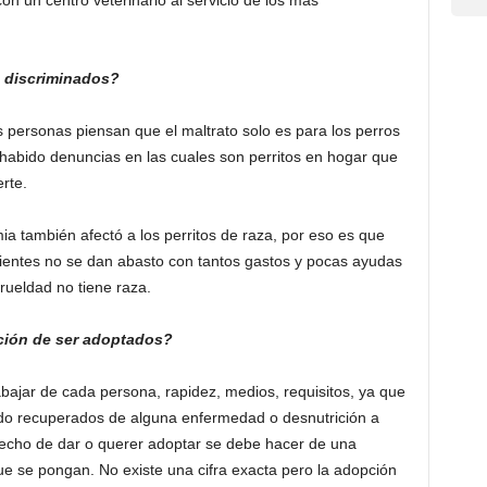
 un centro veterinario al servicio de los más
 discriminados?
as personas piensan que el maltrato solo es para los perros
 habido denuncias en las cuales son perritos en hogar que
rte.
a también afectó a los perritos de raza, por eso es que
dientes no se dan abasto con tantos gastos y pocas ayudas
ueldad no tiene raza.
ción de ser adoptados?
ajar de cada persona, rapidez, medios, requisitos, ya que
do recuperados de alguna enfermedad o desnutrición a
 hecho de dar o querer adoptar se debe hacer de una
e se pongan. No existe una cifra exacta pero la adopción