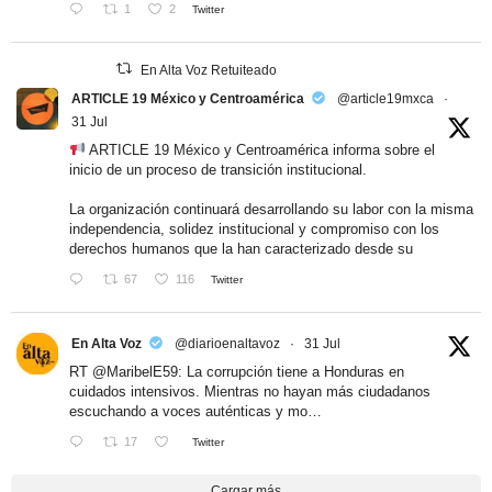
1
2
Twitter
En Alta Voz Retuiteado
ARTICLE 19 México y Centroamérica
@article19mxca
·
31 Jul
ARTICLE 19 México y Centroamérica informa sobre el
inicio de un proceso de transición institucional.
La organización continuará desarrollando su labor con la misma
independencia, solidez institucional y compromiso con los
derechos humanos que la han caracterizado desde su
67
116
Twitter
En Alta Voz
@diarioenaltavoz
·
31 Jul
RT
@MaribelE59
: La corrupción tiene a Honduras en
cuidados intensivos. Mientras no hayan más ciudadanos
escuchando a voces auténticas y mo…
17
Twitter
Cargar más