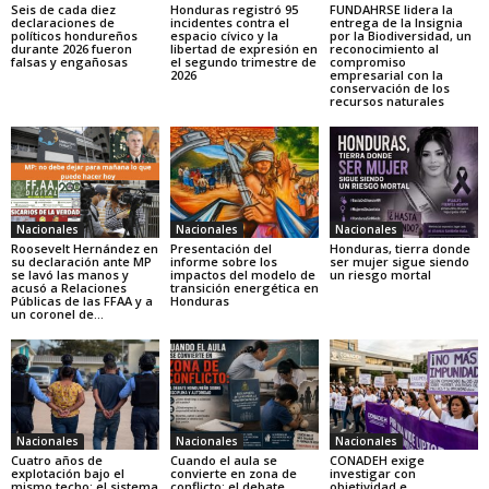
Seis de cada diez
Honduras registró 95
FUNDAHRSE lidera la
declaraciones de
incidentes contra el
entrega de la Insignia
políticos hondureños
espacio cívico y la
por la Biodiversidad, un
durante 2026 fueron
libertad de expresión en
reconocimiento al
falsas y engañosas
el segundo trimestre de
compromiso
2026
empresarial con la
conservación de los
recursos naturales
Nacionales
Nacionales
Nacionales
Roosevelt Hernández en
Presentación del
Honduras, tierra donde
su declaración ante MP
informe sobre los
ser mujer sigue siendo
se lavó las manos y
impactos del modelo de
un riesgo mortal
acusó a Relaciones
transición energética en
Públicas de las FFAA y a
Honduras
un coronel de...
Nacionales
Nacionales
Nacionales
Cuatro años de
Cuando el aula se
CONADEH exige
explotación bajo el
convierte en zona de
investigar con
mismo techo: el sistema
conflicto: el debate
objetividad e