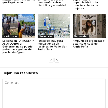
que llegó tarde
hondureño sobre
imparcialidad toda
disciplina y autoridad
muerte violenta de
mujeres
Nacionales
Nacionales
Nacionales
Le señalan JOPRODEH Y
Jetstereo inaugura
“Impunidad organizada”
ASOPODEHU al
nueva tienda en
estanca el caso de
Gobierno: no se puede
Jardines del Valle, San
Angie Peña
gobernar a golpes de
Pedro Sula
gas lacrimógeno
Dejar una respuesta