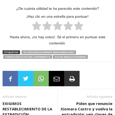
¿De cuánta utilidad te ha parecido este contenido?
¡Haz clic en una estrella para puntuar!
Hasta ahora, ¡no hay votos!. Sé el primero en puntuar este
contenido.
ETIQUETAS
5TA EDICIÓN DE PREMIO IBEROAMERICANO
FUNDACIÓN ALIVIO DEL SUFRIMIENTO
OSCAR ARNULFO ROMERO
Artículo anterior
Artículo siguiente
EXIGIMOS
Piden que renuncie
RESTABLECIMIENTO DE LA
Xiomara Castro y vuelva la
EXTRADICIÓN,
extradición: seis claves de