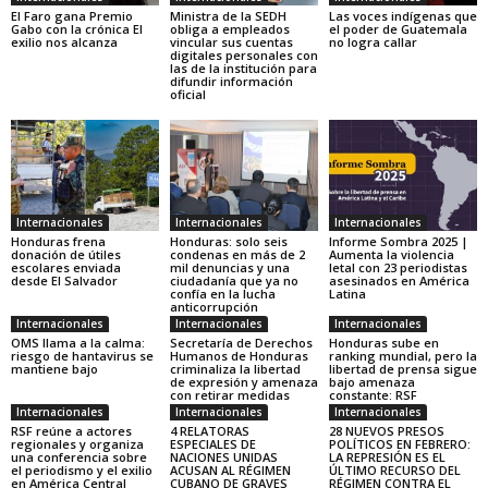
El Faro gana Premio
Ministra de la SEDH
Las voces indígenas que
Gabo con la crónica El
obliga a empleados
el poder de Guatemala
exilio nos alcanza
vincular sus cuentas
no logra callar
digitales personales con
las de la institución para
difundir información
oficial
Internacionales
Internacionales
Internacionales
Honduras frena
Honduras: solo seis
Informe Sombra 2025 |
donación de útiles
condenas en más de 2
Aumenta la violencia
escolares enviada
mil denuncias y una
letal con 23 periodistas
desde El Salvador
ciudadanía que ya no
asesinados en América
confía en la lucha
Latina
anticorrupción
Internacionales
Internacionales
Internacionales
OMS llama a la calma:
Secretaría de Derechos
Honduras sube en
riesgo de hantavirus se
Humanos de Honduras
ranking mundial, pero la
mantiene bajo
criminaliza la libertad
libertad de prensa sigue
de expresión y amenaza
bajo amenaza
con retirar medidas
constante: RSF
Internacionales
Internacionales
Internacionales
RSF reúne a actores
4 RELATORAS
28 NUEVOS PRESOS
regionales y organiza
ESPECIALES DE
POLÍTICOS EN FEBRERO:
una conferencia sobre
NACIONES UNIDAS
LA REPRESIÓN ES EL
el periodismo y el exilio
ACUSAN AL RÉGIMEN
ÚLTIMO RECURSO DEL
en América Central
CUBANO DE GRAVES
RÉGIMEN CONTRA EL