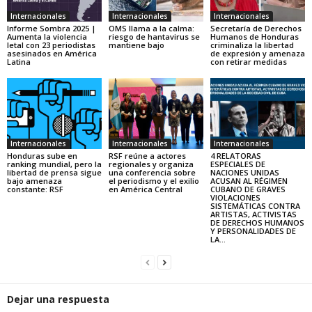
Internacionales
Internacionales
Internacionales
Informe Sombra 2025 |
OMS llama a la calma:
Secretaría de Derechos
Aumenta la violencia
riesgo de hantavirus se
Humanos de Honduras
letal con 23 periodistas
mantiene bajo
criminaliza la libertad
asesinados en América
de expresión y amenaza
Latina
con retirar medidas
Internacionales
Internacionales
Internacionales
Honduras sube en
RSF reúne a actores
4 RELATORAS
ranking mundial, pero la
regionales y organiza
ESPECIALES DE
libertad de prensa sigue
una conferencia sobre
NACIONES UNIDAS
bajo amenaza
el periodismo y el exilio
ACUSAN AL RÉGIMEN
constante: RSF
en América Central
CUBANO DE GRAVES
VIOLACIONES
SISTEMÁTICAS CONTRA
ARTISTAS, ACTIVISTAS
DE DERECHOS HUMANOS
Y PERSONALIDADES DE
LA...
Dejar una respuesta