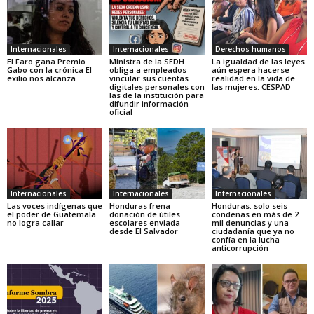
Internacionales
Internacionales
Derechos humanos
El Faro gana Premio
Ministra de la SEDH
La igualdad de las leyes
Gabo con la crónica El
obliga a empleados
aún espera hacerse
exilio nos alcanza
vincular sus cuentas
realidad en la vida de
digitales personales con
las mujeres: CESPAD
las de la institución para
difundir información
oficial
Internacionales
Internacionales
Internacionales
Las voces indígenas que
Honduras frena
Honduras: solo seis
el poder de Guatemala
donación de útiles
condenas en más de 2
no logra callar
escolares enviada
mil denuncias y una
desde El Salvador
ciudadanía que ya no
confía en la lucha
anticorrupción