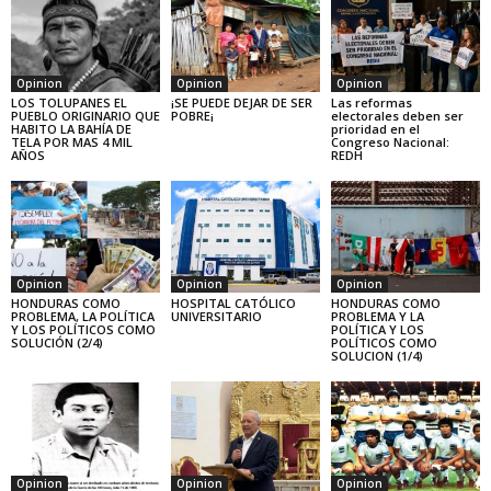
Opinion
Opinion
Opinion
LOS TOLUPANES EL
¡SE PUEDE DEJAR DE SER
Las reformas
PUEBLO ORIGINARIO QUE
POBRE¡
electorales deben ser
HABITO LA BAHÍA DE
prioridad en el
TELA POR MAS 4 MIL
Congreso Nacional:
AÑOS
REDH
Opinion
Opinion
Opinion
HONDURAS COMO
HOSPITAL CATÓLICO
HONDURAS COMO
PROBLEMA, LA POLÍTICA
UNIVERSITARIO
PROBLEMA Y LA
Y LOS POLÍTICOS COMO
POLÍTICA Y LOS
SOLUCIÓN (2/4)
POLÍTICOS COMO
SOLUCION (1/4)
Opinion
Opinion
Opinion