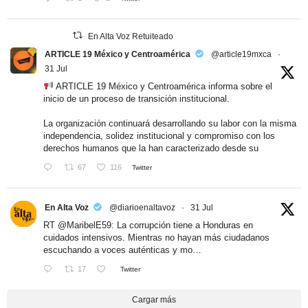
En Alta Voz Retuiteado
ARTICLE 19 México y Centroamérica
@article19mxca
·
31 Jul
ARTICLE 19 México y Centroamérica informa sobre el
inicio de un proceso de transición institucional.
La organización continuará desarrollando su labor con la misma
independencia, solidez institucional y compromiso con los
derechos humanos que la han caracterizado desde su
67
116
Twitter
En Alta Voz
@diarioenaltavoz
·
31 Jul
RT
@MaribelE59
: La corrupción tiene a Honduras en
cuidados intensivos. Mientras no hayan más ciudadanos
escuchando a voces auténticas y mo…
17
Twitter
Cargar más