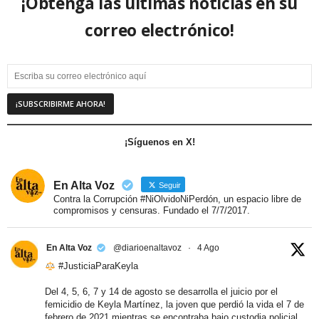
¡Obtenga las últimas noticias en su
correo electrónico!
¡Síguenos en X!
En Alta Voz
Seguir
Contra la Corrupción #NiOlvidoNiPerdón, un espacio libre de
compromisos y censuras. Fundado el 7/7/2017.
En Alta Voz
@diarioenaltavoz
·
4 Ago
#JusticiaParaKeyla
Del 4, 5, 6, 7 y 14 de agosto se desarrolla el juicio por el
femicidio de Keyla Martínez, la joven que perdió la vida el 7 de
febrero de 2021 mientras se encontraba bajo custodia policial.