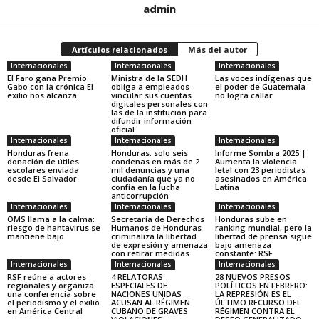
admin
Artículos relacionados
Más del autor
Internacionales
Internacionales
Internacionales
El Faro gana Premio
Ministra de la SEDH
Las voces indígenas que
Gabo con la crónica El
obliga a empleados
el poder de Guatemala
exilio nos alcanza
vincular sus cuentas
no logra callar
digitales personales con
las de la institución para
difundir información
oficial
Internacionales
Internacionales
Internacionales
Honduras frena
Honduras: solo seis
Informe Sombra 2025 |
donación de útiles
condenas en más de 2
Aumenta la violencia
escolares enviada
mil denuncias y una
letal con 23 periodistas
desde El Salvador
ciudadanía que ya no
asesinados en América
confía en la lucha
Latina
anticorrupción
Internacionales
Internacionales
Internacionales
OMS llama a la calma:
Secretaría de Derechos
Honduras sube en
riesgo de hantavirus se
Humanos de Honduras
ranking mundial, pero la
mantiene bajo
criminaliza la libertad
libertad de prensa sigue
de expresión y amenaza
bajo amenaza
con retirar medidas
constante: RSF
Internacionales
Internacionales
Internacionales
RSF reúne a actores
4 RELATORAS
28 NUEVOS PRESOS
regionales y organiza
ESPECIALES DE
POLÍTICOS EN FEBRERO:
una conferencia sobre
NACIONES UNIDAS
LA REPRESIÓN ES EL
el periodismo y el exilio
ACUSAN AL RÉGIMEN
ÚLTIMO RECURSO DEL
en América Central
CUBANO DE GRAVES
RÉGIMEN CONTRA EL