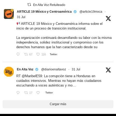
En Alta Voz Retuiteado
ARTICLE 19 México y Centroamérica
@article19mxca
·
31 Jul
ARTICLE 19 México y Centroamérica informa sobre el
inicio de un proceso de transición institucional.
La organización continuará desarrollando su labor con la misma
independencia, solidez institucional y compromiso con los
derechos humanos que la han caracterizado desde su
67
116
Twitter
En Alta Voz
@diarioenaltavoz
·
31 Jul
RT
@MaribelE59
: La corrupción tiene a Honduras en
cuidados intensivos. Mientras no hayan más ciudadanos
escuchando a voces auténticas y mo…
17
Twitter
Cargar más