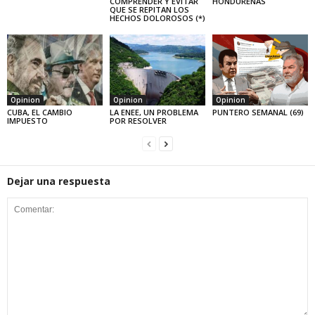
COMPRENDER Y EVITAR
HONDUREÑAS
QUE SE REPITAN LOS
HECHOS DOLOROSOS (*)
Opinion
Opinion
Opinion
CUBA, EL CAMBIO
LA ENEE, UN PROBLEMA
PUNTERO SEMANAL (69)
IMPUESTO
POR RESOLVER
Dejar una respuesta