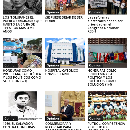
Opinion
Opinion
Opinion
LOS TOLUPANES EL
¡SE PUEDE DEJAR DE SER
Las reformas
PUEBLO ORIGINARIO QUE
POBRE¡
electorales deben ser
HABITO LA BAHÍA DE
prioridad en el
TELA POR MAS 4 MIL
Congreso Nacional:
AÑOS
REDH
Opinion
Opinion
Opinion
HONDURAS COMO
HOSPITAL CATÓLICO
HONDURAS COMO
PROBLEMA, LA POLÍTICA
UNIVERSITARIO
PROBLEMA Y LA
Y LOS POLÍTICOS COMO
POLÍTICA Y LOS
SOLUCIÓN (2/4)
POLÍTICOS COMO
SOLUCION (1/4)
Opinion
Opinion
Opinion
1969: EL SALVADOR
CONMEMORAR Y
FUTBOL, COMPETENCIA
CONTRA HONDURAS
RECORDAR PARA
Y DEBILIDADES