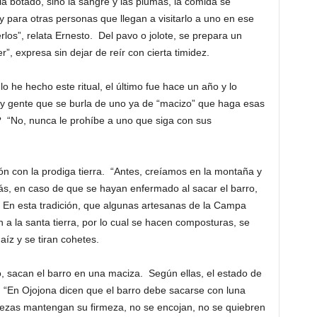
llá botado, sino la sangre y las plumas, la comida se
y para otras personas que llegan a visitarlo a uno en ese
s”, relata Ernesto. Del pavo o jolote, se prepara un
er”, expresa sin dejar de reír con cierta timidez.
 he hecho este ritual, el último fue hace un año y lo
ay gente que se burla de uno ya de “macizo” que haga esas
ca? “No, nunca le prohíbe a uno que siga con sus
n con la prodiga tierra. “Antes, creíamos en la montaña y
s, en caso de que se hayan enfermado al sacar el barro,
. En esta tradición, que algunas artesanas de la Campa
 a la santa tierra, por lo cual se hacen composturas, se
íz y se tiran cohetes.
o, sacan el barro en una maciza. Según ellas, el estado de
s. “En Ojojona dicen que el barro debe sacarse con luna
iezas mantengan su firmeza, no se encojan, no se quiebren