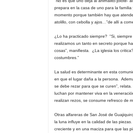
“No es que uno deja al animalito-jolote- a
prepara en la casa de uno para la familia 
momento porque también hay que atenderlo
atolillo, con cebolla y ajos…”de allí a com
¿Lo ha practicado siempre? “Si, siempre lo
realizamos un tanto en secreto porque h
cosas”, manifiesta. ¿La iglesia los criti
costumbres.”
La salud es determinante en esta comunió
en que el lugar daña a la persona. Ademá
se debe rezar para que se curen”, relata
luchan por mantener viva en la veneración
realizan rezos, se consume refresco de ma
Otras alfareras de San José de Guajiquir
la luna influye en la calidad de las pieza
creciente y en una maciza para que las p