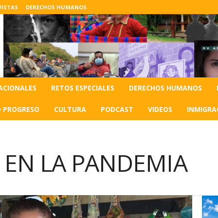
VISTAS
DERECHOS HUMANOS
ACIONALES
RETOS ESPECIALES
DERECHOS HUMANOS
O PROGRESO
CULTURA
PODCAST
VIDEOS
INMIGRA
A EN LA PANDEMIA