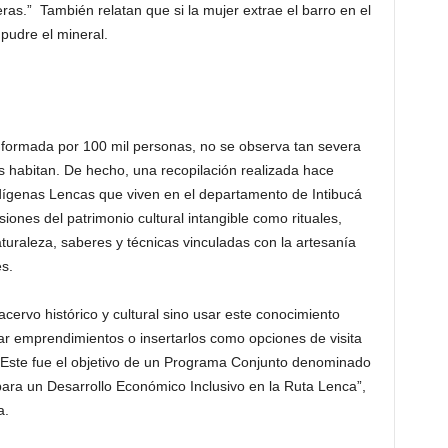
as.” También relatan que si la mujer extrae el barro en el
pudre el mineral.
onformada por 100 mil personas, no se observa tan severa
es habitan. De hecho, una recopilación realizada hace
ndígenas Lencas que viven en el departamento de Intibucá
nes del patrimonio cultural intangible como rituales,
aturaleza, saberes y técnicas vinculadas con la artesanía
es.
acervo histórico y cultural sino usar este conocimiento
ar emprendimientos o insertarlos como opciones de visita
le. Este fue el objetivo de un Programa Conjunto denominado
para un Desarrollo Económico Inclusivo en la Ruta Lenca”,
a.