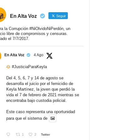
En Alta Voz
Seguir
ra la Corrupción #NiOlvidoNiPerdón, un
cio libre de compromisos y censuras.
ado el 7/7/2017.
En Alta Voz
4 Ago
#JusticiaParaKeyla
Del 4, 5, 6, 7 y 14 de agosto se
desarrolla el juicio por el femicidio de
Keyla Martínez, la joven que perdió la
vida el 7 de febrero de 2021 mientras se
encontraba bajo custodia policial.
Este caso representa una oportunidad
para que el sistema de
1
2
Twitter