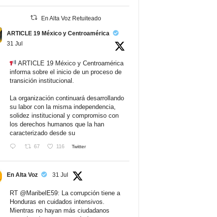
En Alta Voz Retuiteado
ARTICLE 19 México y Centroamérica
31 Jul
ARTICLE 19 México y Centroamérica
informa sobre el inicio de un proceso de
transición institucional.
La organización continuará desarrollando
su labor con la misma independencia,
solidez institucional y compromiso con
los derechos humanos que la han
caracterizado desde su
67
116
Twitter
En Alta Voz
31 Jul
RT
@MaribelE59
: La corrupción tiene a
Honduras en cuidados intensivos.
Mientras no hayan más ciudadanos