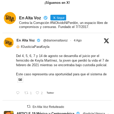
¡Síguenos en X!
En Alta Voz
Seguir
Contra la Corrupción #NiOlvidoNiPerdón, un espacio libre de
compromisos y censuras. Fundado el 7/7/2017.
En Alta Voz
@diarioenaltavoz
·
4 Ago
#JusticiaParaKeyla
Del 4, 5, 6, 7 y 14 de agosto se desarrolla el juicio por el
femicidio de Keyla Martínez, la joven que perdió la vida el 7 de
febrero de 2021 mientras se encontraba bajo custodia policial.
Este caso representa una oportunidad para que el sistema de
1
2
Twitter
En Alta Voz Retuiteado
ARTICLE 19 México y Centroamérica
@article19mxca
·