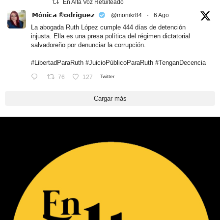
En Alta Voz Retuiteado
𝗠ó𝗻𝗶𝗰𝗮 ®𝗼𝗱𝗿𝗶𝗴𝘂𝗲𝘇
@monikr84
·
6 Ago
La abogada Ruth López cumple 444 días de detención
injusta. Ella es una presa política del régimen dictatorial
salvadoreño por denunciar la corrupción.
#LibertadParaRuth
#JuicioPúblicoParaRuth
#TenganDecencia
76
127
Twitter
Cargar más