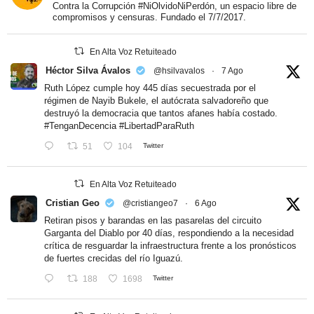
Contra la Corrupción #NiOlvidoNiPerdón, un espacio libre de
compromisos y censuras. Fundado el 7/7/2017.
En Alta Voz Retuiteado
Héctor Silva Ávalos
@hsilvavalos
·
7 Ago
Ruth López cumple hoy 445 días secuestrada por el
régimen de Nayib Bukele, el autócrata salvadoreño que
destruyó la democracia que tantos afanes había costado.
#TenganDecencia
#LibertadParaRuth
51
104
Twitter
En Alta Voz Retuiteado
Cristian Geo
@cristiangeo7
·
6 Ago
Retiran pisos y barandas en las pasarelas del circuito
Garganta del Diablo por 40 días, respondiendo a la necesidad
crítica de resguardar la infraestructura frente a los pronósticos
de fuertes crecidas del río Iguazú.
188
1698
Twitter