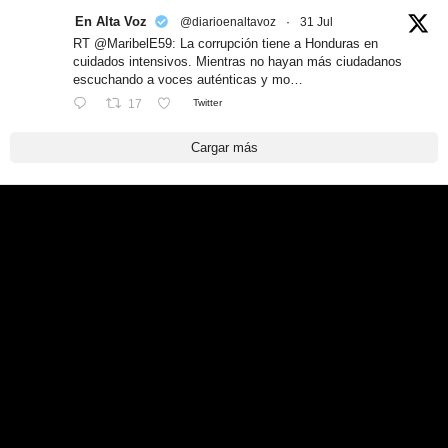
En Alta Voz
@diarioenaltavoz
·
31 Jul
RT @MaribelE59: La corrupción tiene a Honduras en
cuidados intensivos. Mientras no hayan más ciudadanos
escuchando a voces auténticas y mo…
17
Twitter
Cargar más