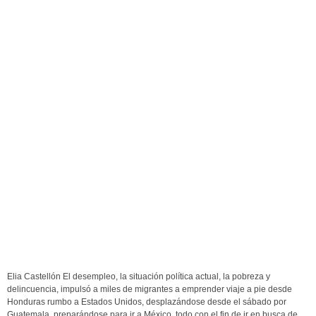
Elia Castellón El desempleo, la situación política actual, la pobreza y
delincuencia, impulsó a miles de migrantes a emprender viaje a pie desde
Honduras rumbo a Estados Unidos, desplazándose desde el sábado por
Guatemala, preparándose para ir a México, todo con el fin de ir en busca de