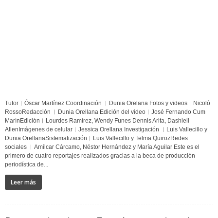
Tutor︱Óscar Martínez Coordinación ︱Dunia Orelana Fotos y videos︱Nicolò
RossoRedacción ︱Dunia Orellana Edición del video︱José Fernando Cum
MarínEdición︱Lourdes Ramírez, Wendy Funes Dennis Arita, Dashiell
AllenImágenes de celular︱Jessica Orellana Investigación ︱Luis Vallecillo y
Dunia OrellanaSistematización︱Luis Vallecillo y Telma QuirozRedes
sociales ︱Amílcar Cárcamo, Néstor Hernández y María Aguilar Este es el
primero de cuatro reportajes realizados gracias a la beca de producción
periodística de...
Leer más