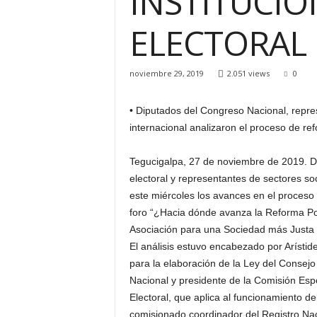
INSTITUCIO
H
ELECTORA
o
n
d
u
noviembre 29, 2019
2.051 views
0
r
a
• Diputados del Congreso Nacional, repre
s
internacional analizaron el proceso de re
y
e
Tegucigalpa, 27 de noviembre de 2019. D
l
m
electoral y representantes de sectores so
u
este miércoles los avances en el proceso d
n
foro “¿Hacia dónde avanza la Reforma Pol
d
Asociación para una Sociedad más Justa 
o
El análisis estuvo encabezado por Arísti
para la elaboración de la Ley del Consejo
Nacional y presidente de la Comisión Espe
Electoral, que aplica al funcionamiento de
comisionado coordinador del Registro Na