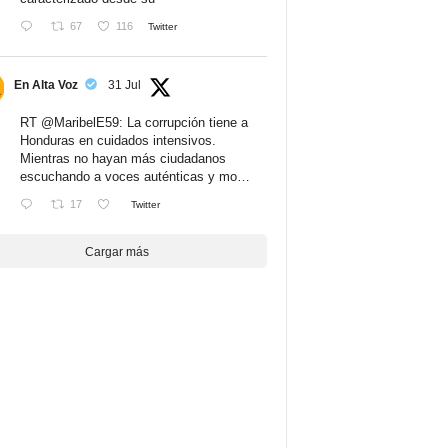
67
116
Twitter
En Alta Voz
31 Jul
RT
@MaribelE59
: La corrupción tiene a
Honduras en cuidados intensivos.
Mientras no hayan más ciudadanos
escuchando a voces auténticas y mo…
17
Twitter
Cargar más