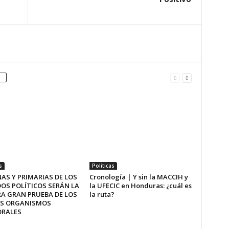
s
Politicas
AS Y PRIMARIAS DE LOS
Cronología | Y sin la MACCIH y
OS POLÍTICOS SERÁN LA
la UFECIC en Honduras: ¿cuál es
A GRAN PRUEBA DE LOS
la ruta?
S ORGANISMOS
ORALES