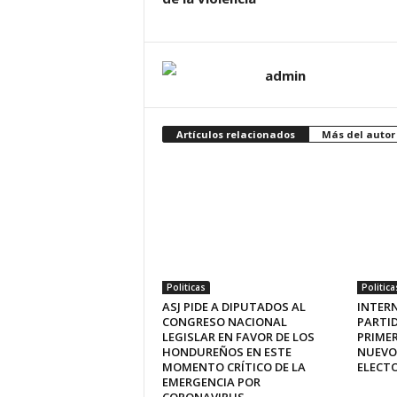
admin
Artículos relacionados
Más del autor
Politicas
Politica
ASJ PIDE A DIPUTADOS AL
INTERN
CONGRESO NACIONAL
PARTID
LEGISLAR EN FAVOR DE LOS
PRIMER
HONDUREÑOS EN ESTE
NUEVO
MOMENTO CRÍTICO DE LA
ELECT
EMERGENCIA POR