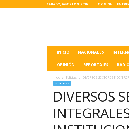
SÁBADO, AGOSTO 8, 2026
OPINION
ENTRE
L
a
s
u
l
t
i
INICIO
NACIONALES
INTERN
m
a
OPINIÓN
REPORTAJES
RADI
s
n
Inicio
Politicas
DIVERSOS SECTORES PIDEN REFO
o
POLITICAS
t
DIVERSOS 
i
c
i
INTEGRALES
a
s
d
e