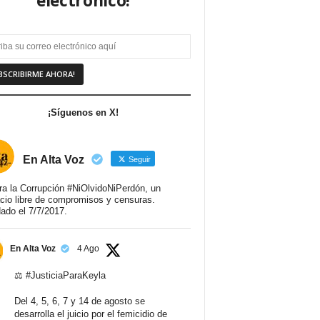
electrónico!
¡Síguenos en X!
En Alta Voz
Seguir
ra la Corrupción #NiOlvidoNiPerdón, un
cio libre de compromisos y censuras.
ado el 7/7/2017.
En Alta Voz
4 Ago
⚖️
#JusticiaParaKeyla
Del 4, 5, 6, 7 y 14 de agosto se
desarrolla el juicio por el femicidio de