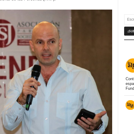
Cont
espa
Fund