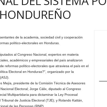
NAL DEL SISTEMA PO
L HONDUREÑO
sentantes de la academia, sociedad civil y cooperación
formas político-electorales en Honduras.
iputados al Congreso Nacional, expertos en materia
ciales, académicos y empresariales del país analizaron
e reformas político-electorales que atraviesa el país en el
ítica Electoral en Honduras?”, organizado por la
(ASJ).
des Mejía, presidente de la Comisión Técnica de Asesores
 Nacional Electoral; Jorge Cálix, diputado al Congreso
cial Multipartidaria para dictaminar la Ley Procesal
l Tribunal de Justicia Electoral (TJE); y Rolando Kattán,
cional de las Personas (RNP).