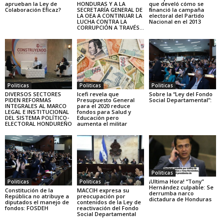
aprueban la Ley de
HONDURAS Y A LA
que develó cómo se
Colaboración Eficaz?
SECRETARÍA GENERAL DE
ﬁnanció la campaña
LA OEA A CONTINUAR LA
electoral del Partido
LUCHA CONTRA LA
Nacional en el 2013
CORRUPCIÓN A TRAVÉS...
Politicas
Politicas
Politicas
DIVERSOS SECTORES
Icefi revela que
Sobre la “Ley del Fondo
PIDEN REFORMAS
Presupuesto General
Social Departamental”:
INTEGRALES AL MARCO
para el 2020 reduce
LEGAL E INSTITUCIONAL
fondos para Salud y
DEL SISTEMA POLÍTICO-
Educación pero
ELECTORAL HONDUREÑO
aumenta el militar
Politicas
¡Ultima Hora! “Tony”
Politicas
Politicas
Hernández culpable: Se
Constitución de la
MACCIH expresa su
derrumba narco
República no atribuye a
preocupación por
dictadura de Honduras
diputados el manejo de
contenidos de la Ley de
fondos: FOSDEH
reactivación del Fondo
Social Departamental