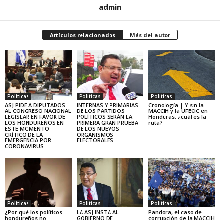
admin
Artículos relacionados
Más del autor
Politicas
Politicas
Politicas
ASJ PIDE A DIPUTADOS
INTERNAS Y PRIMARIAS
Cronología | Y sin la
AL CONGRESO NACIONAL
DE LOS PARTIDOS
MACCIH y la UFECIC en
LEGISLAR EN FAVOR DE
POLÍTICOS SERÁN LA
Honduras: ¿cuál es la
LOS HONDUREÑOS EN
PRIMERA GRAN PRUEBA
ruta?
ESTE MOMENTO
DE LOS NUEVOS
CRÍTICO DE LA
ORGANISMOS
EMERGENCIA POR
ELECTORALES
CORONAVIRUS
Politicas
Politicas
Politicas
¿Por qué los políticos
LA ASJ INSTA AL
Pandora, el caso de
hondureños no
GOBIERNO DE
corrupción de la MACCIH