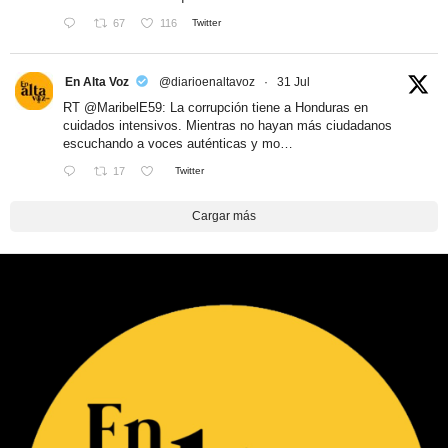
67
116
Twitter
En Alta Voz
@diarioenaltavoz
·
31 Jul
RT
@MaribelE59
: La corrupción tiene a Honduras en
cuidados intensivos. Mientras no hayan más ciudadanos
escuchando a voces auténticas y mo…
17
Twitter
Cargar más