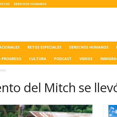
VISTAS
DERECHOS HUMANOS
ACIONALES
RETOS ESPECIALES
DERECHOS HUMANOS
O PROGRESO
CULTURA
PODCAST
VIDEOS
INMIGRA
llevó
ento del Mitch se llev