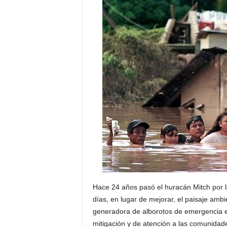
H
o
n
d
u
r
a
s
y
e
l
m
u
n
d
o
Hace 24 años pasó el huracán Mitch por l
días, en lugar de mejorar, el paisaje am
generadora de alborotos de emergencia e
mitigación y de atención a las comunidad