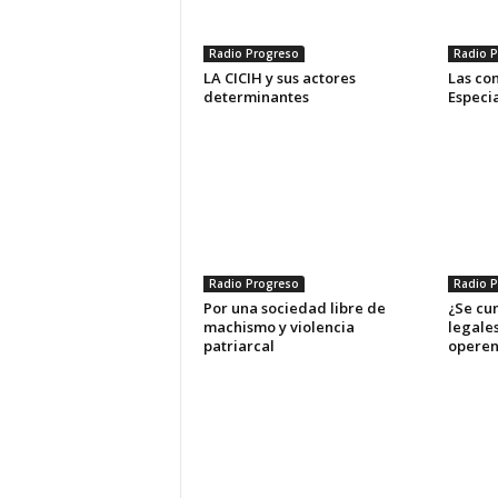
Radio Progreso
Radio P
LA CICIH y sus actores
Las con
determinantes
Especia
Radio Progreso
Radio P
Por una sociedad libre de
¿Se cum
machismo y violencia
legale
patriarcal
operen 