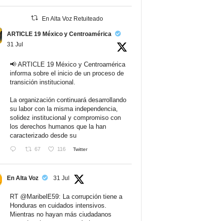
En Alta Voz Retuiteado
ARTICLE 19 México y Centroamérica
31 Jul
📢 ARTICLE 19 México y Centroamérica
informa sobre el inicio de un proceso de
transición institucional.
La organización continuará desarrollando
su labor con la misma independencia,
solidez institucional y compromiso con
los derechos humanos que la han
caracterizado desde su
67
116
Twitter
En Alta Voz
31 Jul
RT
@MaribelE59
: La corrupción tiene a
Honduras en cuidados intensivos.
Mientras no hayan más ciudadanos