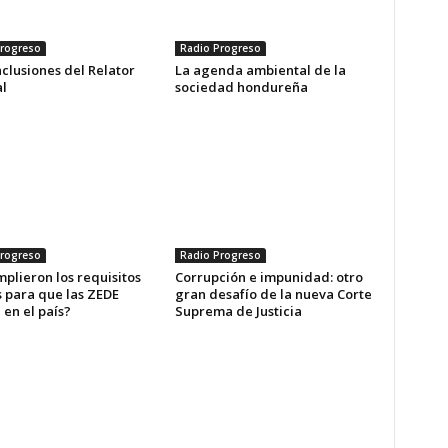
rogreso
Radio Progreso
clusiones del Relator
La agenda ambiental de la
l
sociedad hondureña
rogreso
Radio Progreso
plieron los requisitos
Corrupción e impunidad: otro
s para que las ZEDE
gran desafío de la nueva Corte
en el país?
Suprema de Justicia