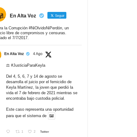
En Alta Voz
Seguir
ra la Corrupción #NiOlvidoNiPerdón, un
cio libre de compromisos y censuras.
ado el 7/7/2017.
En Alta Voz
4 Ago
⚖️
#JusticiaParaKeyla
Del 4, 5, 6, 7 y 14 de agosto se
desarrolla el juicio por el femicidio de
Keyla Martínez, la joven que perdió la
vida el 7 de febrero de 2021 mientras se
encontraba bajo custodia policial.
Este caso representa una oportunidad
para que el sistema de
1
2
Twitter