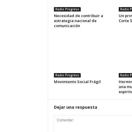
Radio Progreso
Radio P
Necesidad de contribuir a
Un pri
estrategia nacional de
Corte 
comunicación
Radio Progreso
Radio P
Movimiento Social Frágil
Hermin
una mu
espirit
Dejar una respuesta