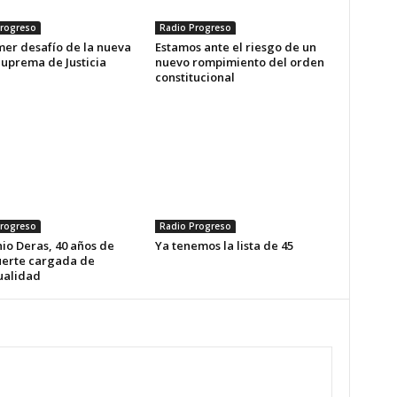
rogreso
Radio Progreso
mer desafío de la nueva
Estamos ante el riesgo de un
Suprema de Justicia
nuevo rompimiento del orden
constitucional
rogreso
Radio Progreso
io Deras, 40 años de
Ya tenemos la lista de 45
erte cargada de
ualidad