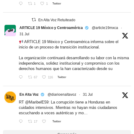
1
1
Twitter
En Alta Voz Retuiteado
ARTICLE 19 México y Centroamérica
@article19mxca
·
31 Jul
ARTICLE 19 México y Centroamérica informa sobre el
inicio de un proceso de transición institucional.
La organización continuará desarrollando su labor con la misma
independencia, solidez institucional y compromiso con los
derechos humanos que la han caracterizado desde su
67
116
Twitter
En Alta Voz
@diarioenaltavoz
·
31 Jul
RT
@MaribelE59
: La corrupción tiene a Honduras en
cuidados intensivos. Mientras no hayan más ciudadanos
escuchando a voces auténticas y mo…
17
Twitter