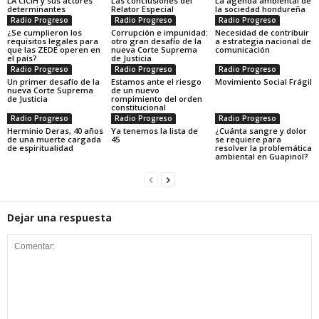
LA CICIH y sus actores
Las conclusiones del
La agenda ambiental de
determinantes
Relator Especial
la sociedad hondureña
Radio Progreso
Radio Progreso
Radio Progreso
¿Se cumplieron los
Corrupción e impunidad:
Necesidad de contribuir
requisitos legales para
otro gran desafío de la
a estrategia nacional de
que las ZEDE operen en
nueva Corte Suprema
comunicación
el país?
de Justicia
Radio Progreso
Radio Progreso
Radio Progreso
Un primer desafío de la
Estamos ante el riesgo
Movimiento Social Frágil
nueva Corte Suprema
de un nuevo
de Justicia
rompimiento del orden
constitucional
Radio Progreso
Radio Progreso
Radio Progreso
Herminio Deras, 40 años
Ya tenemos la lista de
¿Cuánta sangre y dolor
de una muerte cargada
45
se requiere para
de espiritualidad
resolver la problemática
ambiental en Guapinol?
Dejar una respuesta