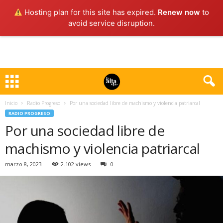
Hosting plan for this site has expired.
Renew now
to
avoid service disruption.
Inicio
Radio Progreso
Por una sociedad libre de machismo y violencia patriarcal
RADIO PROGRESO
Por una sociedad libre de
machismo y violencia patriarcal
marzo 8, 2023
2.102 views
0