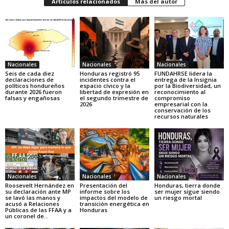
Artículos relacionados
Más del autor
Nacionales
Nacionales
Nacionales
Seis de cada diez
Honduras registró 95
FUNDAHRSE lidera la
declaraciones de
incidentes contra el
entrega de la Insignia
políticos hondureños
espacio cívico y la
por la Biodiversidad, un
durante 2026 fueron
libertad de expresión en
reconocimiento al
falsas y engañosas
el segundo trimestre de
compromiso
2026
empresarial con la
conservación de los
recursos naturales
Nacionales
Nacionales
Nacionales
Roosevelt Hernández en
Presentación del
Honduras, tierra donde
su declaración ante MP
informe sobre los
ser mujer sigue siendo
se lavó las manos y
impactos del modelo de
un riesgo mortal
acusó a Relaciones
transición energética en
Públicas de las FFAA y a
Honduras
un coronel de...