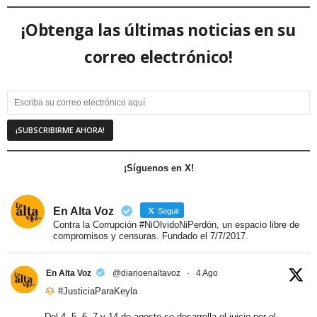
¡Obtenga las últimas noticias en su
correo electrónico!
¡Síguenos en X!
En Alta Voz
Seguir
Contra la Corrupción #NiOlvidoNiPerdón, un espacio libre de
compromisos y censuras. Fundado el 7/7/2017.
En Alta Voz
@diarioenaltavoz
·
4 Ago
#JusticiaParaKeyla
Del 4, 5, 6, 7 y 14 de agosto se desarrolla el juicio por el