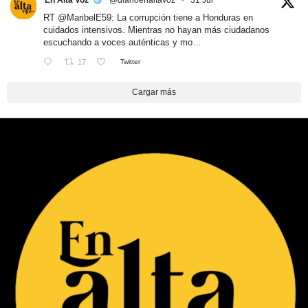
En Alta Voz
@diarioenaltavoz
·
31 Jul
RT
@MaribelE59
: La corrupción tiene a Honduras en
cuidados intensivos. Mientras no hayan más ciudadanos
escuchando a voces auténticas y mo…
17
Twitter
Cargar más