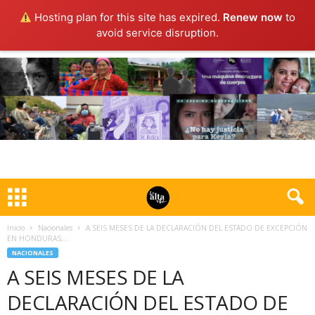
Hosting plan for this site has expired.
Renew now
to
avoid service disruption.
Inicio
Nacionales
A SEIS MESES DE LA DECLARACIÓN DEL ESTADO DE EXCEPCIÓN
EN HONDURAS,...
NACIONALES
A SEIS MESES DE LA
DECLARACIÓN DEL ESTADO DE