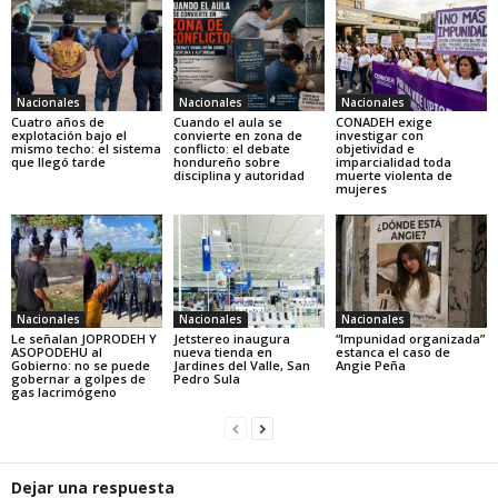
Nacionales
Nacionales
Nacionales
Cuatro años de
Cuando el aula se
CONADEH exige
explotación bajo el
convierte en zona de
investigar con
mismo techo: el sistema
conflicto: el debate
objetividad e
que llegó tarde
hondureño sobre
imparcialidad toda
disciplina y autoridad
muerte violenta de
mujeres
Nacionales
Nacionales
Nacionales
Le señalan JOPRODEH Y
Jetstereo inaugura
“Impunidad organizada”
ASOPODEHU al
nueva tienda en
estanca el caso de
Gobierno: no se puede
Jardines del Valle, San
Angie Peña
gobernar a golpes de
Pedro Sula
gas lacrimógeno
Dejar una respuesta